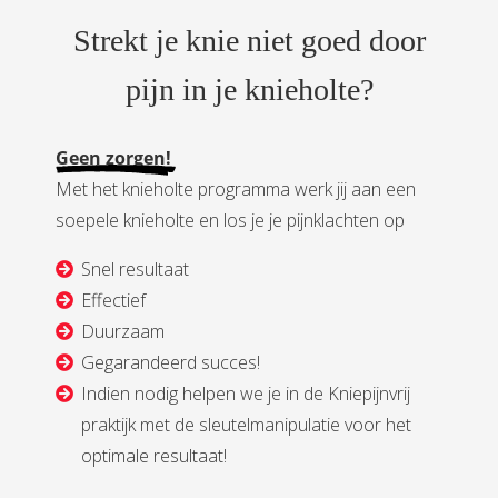
S
t
r
e
k
t
j
e
k
n
i
e
n
i
e
t
g
o
e
d
d
o
o
r
p
i
j
n
i
n
j
e
k
n
i
e
h
o
l
t
e
?
Geen zorgen!
Met het knieholte programma werk jij aan een
soepele knieholte en los je je pijnklachten op
Snel resultaat
Effectief
Duurzaam
Gegarandeerd succes!
Indien nodig helpen we je in de Kniepijnvrij
praktijk met de sleutelmanipulatie voor het
optimale resultaat!