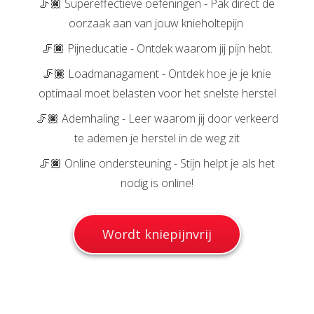
🦵🏿 Supereffectieve oefeningen - Pak direct de
oorzaak aan van jouw knieholtepijn
🦵🏿 Pijneducatie - Ontdek waarom jij pijn hebt.
🦵🏿 Loadmanagament - Ontdek hoe je je knie
optimaal moet belasten voor het snelste herstel
🦵🏿 Ademhaling - Leer waarom jij door verkeerd
te ademen je herstel in de weg zit
🦵🏿 Online ondersteuning - Stijn helpt je als het
nodig is online!
Wordt kniepijnvrij