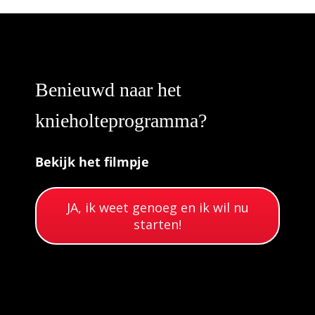
Benieuwd naar het
knieholteprogramma?
Bekijk het filmpje
JA, ik weet genoeg en ik wil nu
starten!