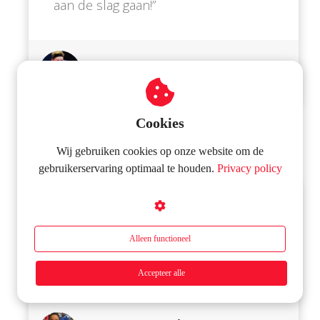
aan de slag gaan!”
Laurens Tromer -
Tafeltennisser
TeamNL
Cookies
Wij gebruiken cookies op onze website om de
gebruikerservaring optimaal te houden.
Privacy policy
“Stijn weet alles van knieën!”
Alleen functioneel
Tijdens mijn knierevalidatie heeft Stijn
mij geweldig geholpen
Accepteer alle