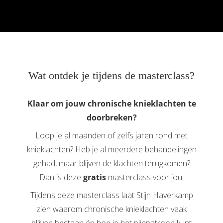
 op de
e. Hierdoor
 website-
ren
nte
enties
Wat ontdek je tijdens de masterclass?
gebaseerd
 gedrag van
Klaar om jouw chronische knieklachten te
ezoeker.
doorbreken?
Loop je al maanden of zelfs jaren rond met
uren
knieklachten? Heb je al meerdere behandelingen
gehad, maar blijven de klachten terugkomen?
Dan is deze
gratis
masterclass voor jou.
Tijdens deze masterclass laat Stijn Haverkamp
zien waarom chronische knieklachten vaak