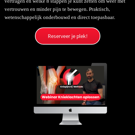
vertragen en welke 8 stappen je kunt zetten om weer met
s kan de
vertrouwen en minder pijn te bewegen. Praktisch,
e niet
wetenschappelijk onderbouwd en direct toepasbaar.
oneren.
ieken
Reserveer je plek!
ische
s worden
kt om
em
tie te
elen over
drag van
zoeker op
site.
ing
ingcookies
 gebruikt
oekers te