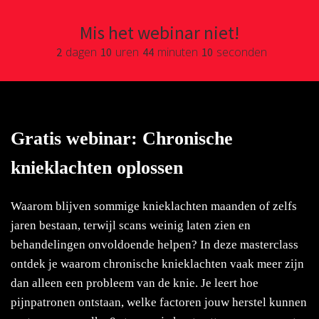
Mis het webinar niet!
dagen
uren
minuten
seconden
2
10
44
10
ngen
 policy
Gratis webinar: Chronische
knieklachten oplossen
oneel
onele
Waarom blijven sommige knieklachten maanden of zelfs
s zijn
kelijk om
jaren bestaan, terwijl scans weinig laten zien en
bsite te
behandelingen onvoldoende helpen? In deze masterclass
ken. Ze
ontdek je waarom chronische knieklachten vaak meer zijn
 gebruikt
dan alleen een probleem van de knie. Je leert hoe
asisfuncties
pijnpatronen ontstaan, welke factoren jouw herstel kunnen
der deze