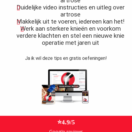
artrose
s kan de
Duidelijke video instructies en uitleg over
e niet
artrose
oneren.
Makkelijk uit te voeren, iedereen kan het!
Werk aan sterkere knieën en voorkom
ieken
verdere klachten en stel een nieuwe knie
ische
operatie met jaren uit
s worden
kt om
Ja ik wil deze tips en gratis oefeningen!
em
tie te
elen over
drag van
zoeker op
site.
ing
ingcookies
⭐4.9/5
 gebruikt
oekers te
Google reviews