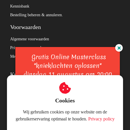
Kennisbank
Bestelling beheren & annuleren.
Voorwaarden
Algemene voorwaarden
Privacy voorwaarden
Gratis Online Masterclass
Medische Disclaimer & Gebruiksvoorwaarden
"knieklachten oplossen"
dinsdag 11 augustus om 20:00
Kniepijn
uur
Patellofemoraal Pijnsyndroom
Het pijnsysteem
✅ Ontdek waarom je knieklachten blijven terugkomen
Cookies
De Jumpers knee
✅ Leer hoe je weer zonder angst kunt bewegen
Wij gebruiken cookies op onze website om de
Meld je gratis aan
De Runner’s knee
gebruikerservaring optimaal te houden.
Privacy policy
Knieholtepijn
Het plica syndroom