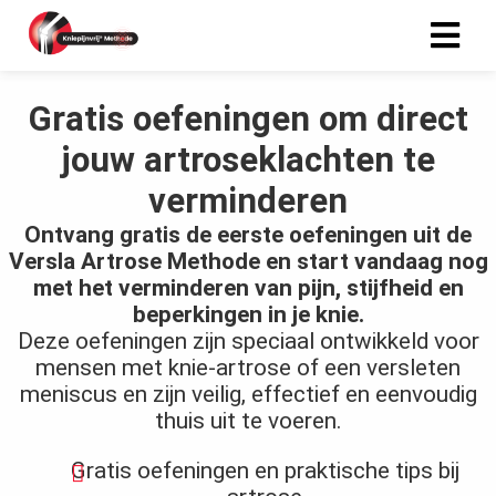
Gratis oefeningen om direct
ngen
jouw artroseklachten te
 policy
verminderen
Ontvang gratis de eerste oefeningen uit de
Versla Artrose Methode en start vandaag nog
oneel
met het verminderen van pijn, stijfheid en
onele
beperkingen in je knie.
s zijn
Deze oefeningen zijn speciaal ontwikkeld voor
kelijk om
mensen met knie-artrose of een versleten
bsite te
meniscus en zijn veilig, effectief en eenvoudig
ken. Ze
thuis uit te voeren.
 gebruikt
asisfuncties
Gratis oefeningen en praktische tips bij
der deze