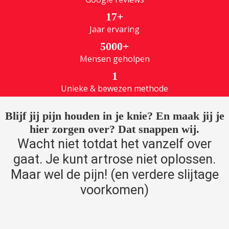
 op de
17+
e. Hierdoor
Jaar ervaring
 website-
5000+
ren
Mensen geholpen
nte
enties
1
gebaseerd
Unieke & bewezen methode
 gedrag van
ezoeker.
Blijf jij pijn houden in je knie? En maak jij je
hier zorgen over? Dat snappen wij.
Wacht niet totdat het vanzelf over
uren
gaat. Je kunt artrose niet oplossen.
Maar wel de pijn! (en verdere slijtage
voorkomen)