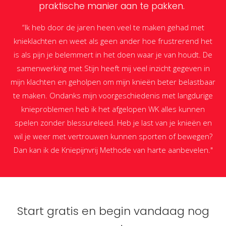
praktische manier aan te pakken.
“Ik heb door de jaren heen veel te maken gehad met
knieklachten en weet als geen ander hoe frustrerend het
is als pijn je belemmert in het doen waar je van houdt. De
samenwerking met Stijn heeft mij veel inzicht gegeven in
mijn klachten en geholpen om mijn knieën beter belastbaar
te maken. Ondanks mijn voorgeschiedenis met langdurige
knieproblemen heb ik het afgelopen WK alles kunnen
spelen zonder blessureleed. Heb je last van je knieën en
wil je weer met vertrouwen kunnen sporten of bewegen?
Dan kan ik de Kniepijnvrij Methode van harte aanbevelen."
Start gratis en begin vandaag nog