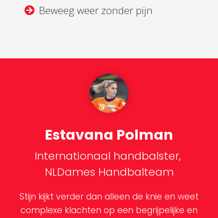
Beweeg weer zonder pijn
Estavana Polman
Internationaal handbalster,
NLDames Handbalteam
Stijn kijkt verder dan alleen de knie en weet
complexe klachten op een begrijpelijke en