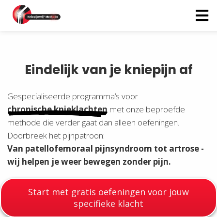
ngen
Eindelijk van je kniepijn af
 policy
Gespecialiseerde programma’s voor
chronische knieklachten
met onze beproefde
oneel
methode die verder gaat dan alleen oefeningen.
onele
Doorbreek het pijnpatroon:
s zijn
Van patellofemoraal pijnsyndroom tot artrose -
kelijk om
wij helpen je weer bewegen zonder pijn.
bsite te
ken. Ze
 gebruikt
Start met gratis oefeningen voor jouw
asisfuncties
specifieke klacht
der deze