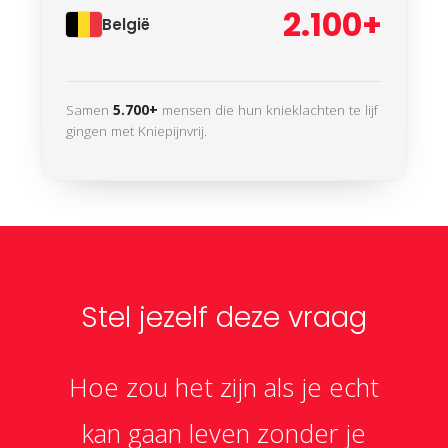
2.100+
België
Samen
5.700+
mensen die hun knieklachten te lijf
gingen met Kniepijnvrij.
Stel jezelf deze vraag
Hoe zou het zijn als je echt
kan gaan leven zonder je