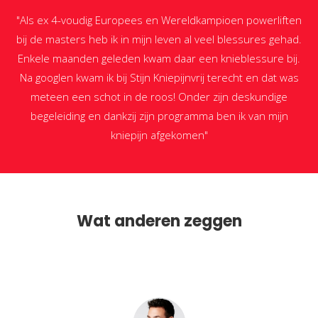
"Als ex 4-voudig Europees en Wereldkampioen powerliften
bij de masters heb ik in mijn leven al veel blessures gehad.
Enkele maanden geleden kwam daar een knieblessure bij.
Na googlen kwam ik bij Stijn Kniepijnvrij terecht en dat was
meteen een schot in de roos! Onder zijn deskundige
begeleiding en dankzij zijn programma ben ik van mijn
kniepijn afgekomen"
Wat anderen zeggen