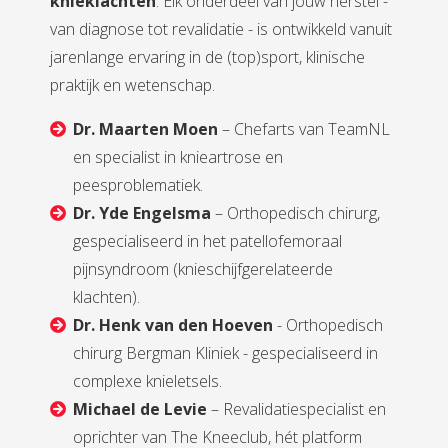
knieklachten
. Elk onderdeel van jouw herstel -
van diagnose tot revalidatie - is ontwikkeld vanuit
jarenlange ervaring in de (top)sport, klinische
praktijk en wetenschap.
Dr. Maarten Moen
– Chefarts van TeamNL
en specialist in knieartrose en
peesproblematiek.
Dr. Yde Engelsma
– Orthopedisch chirurg,
gespecialiseerd in het patellofemoraal
pijnsyndroom (knieschijfgerelateerde
klachten).
Dr. Henk van den Hoeven
- Orthopedisch
chirurg Bergman Kliniek - gespecialiseerd in
complexe knieletsels.
Michael de Levie
– Revalidatiespecialist en
oprichter van The Kneeclub, hét platform