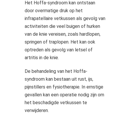
Het Hoffa-syndroom kan ontstaan
 op de
door overmatige druk op het
e. Hierdoor
infrapatellaire vetkussen als gevolg van
 website-
ren
activiteiten die veel buigen of hurken
nte
van de knie vereisen, zoals hardlopen,
enties
springen of traplopen. Het kan ook
gebaseerd
optreden als gevolg van letsel of
 gedrag van
artritis in de knie.
ezoeker.
De behandeling van het Hoffa-
syndroom kan bestaan uit rust, ijs,
uren
pijnstillers en fysiotherapie. In ernstige
gevallen kan een operatie nodig zijn om
het beschadigde vetkussen te
verwijderen.