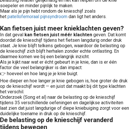
belasting relatief gelijkmatig en het kan helpen om de knie
soepeler en minder pijnlijk te maken.
Maar als je pijn hebt rondom de knieschijf zoals
het
patellofemoraal pijnsyndroom
dan ligt het anders.
Kan fietsen juist meer knieklachten geven?
In dat geval
kan fietsen juist méér klachten
geven. Dat komt
doordat de knieschijf tijdens het fietsen langdurig onder druk
staat. Je knie blijft telkens gebogen, waardoor de belasting op
de knieschijf zich blijft herhalen zonder echte ontlasting. En
daarmee komen we bij een belangrijk inzicht.
Als je kijkt naar wat er écht gebeurt in je knie, dan is er één
factor die veel belangrijker is dan impact:
👉 hoeveel en hoe lang je je knie buigt.
Hoe dieper en hoe langer je knie gebogen is, hoe groter de druk
op de knieschijf wordt — en juist dat maakt bij dit type klachten
het verschil.
Onderzoek (Song et al) naar de belasting op de knieschijf
tijdens 35 verschillende oefeningen en dagelijkse activiteiten
laat zien dat juist langdurige of diepe kniebuiging zorgt voor een
duidelijke toename in druk op de knieschijf.
De belasting op de knieschijf veranderd
tijdens bewegen