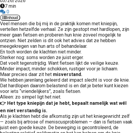
03/26/2026
 op de
7 min
0
e. Hierdoor
Inhoud
 website-
Veel mensen die bij mij in de praktijk komen met kniepijn,
ren
vertellen hetzelfde verhaal. Ze zijn gestopt met hardlopen, zijn
nte
meer gaan fietsen en proberen hun knie zoveel mogelijk te
ontzien. Niet zelden is dit ook het advies dat ze hebben
enties
meegekregen van hun arts of behandelaar.
gebaseerd
En toch worden de klachten niet minder.
 gedrag van
Sterker nog: soms worden ze juist erger.
ezoeker.
Dat voelt tegenstrijdig. Want fietsen lijkt de veilige keuze.
Minder impact, minder schokken, rustiger voor je lichaam.
Maar precies daar zit het
misverstand.
We hebben jarenlang geleerd dat impact slecht is voor de knie.
uren
Dat hardlopen daarom belastend is en dat je beter kunt kiezen
voor iets “vriendelijkers”, zoals fietsen.
Alleen: zo simpel ligt het niet.
👉 Het type kniepijn dat je hebt, bepaalt namelijk wat wél
en niet verstandig is.
Als je klachten hebt die afkomstig zijn uit het kniegewricht zelf
— zoals bij artrose of meniscusproblemen — dan is fietsen vaak
juist een goede keuze. De beweging is gecontroleerd, de