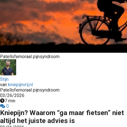
s kan de
e niet
oneren.
ieken
ische
s worden
kt om
Patellofemoraal pijnsyndroom
em
tie te
elen over
drag van
Stijn
zoeker op
van
kniepijnvrij.nl
Patellofemoraal pijnsyndroom
site.
03/26/2026
7 min
ing
0
Kniepijn? Waarom “ga maar fietsen” niet
ingcookies
 gebruikt
altijd het juiste advies is
oekers te