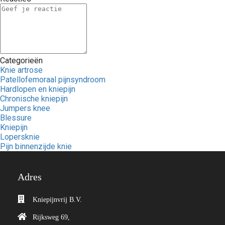
Categorieën
Knie artrose
Patellofemoraal pijnsyndroom
Hardlopen en kniepijn
Chronische kniepijn
Jumpers knee
Blessure
Kniepijn
Lopersknie
Pijn binnenzijde knie
Adres
Kniepijnvrij B.V.
Rijksweg 69,