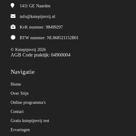
1411 GE
Naarden
info@kniepijnvrij.nl
KvK nummer: 98499297
BTW nummer: NL868521152B01
© Kniepijnvrij 2026
AGB Code praktijk: 04900004
Navigatie
Home
Over Stijn
Online programma's
Contact
Gratis kniepijnvrij test
Ervaringen