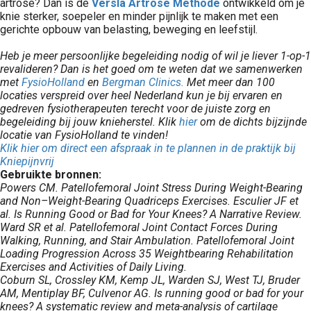
artrose? Dan is de
Versla Artrose Methode
ontwikkeld om je
knie sterker, soepeler en minder pijnlijk te maken met een
gerichte opbouw van belasting, beweging en leefstijl.
Heb je meer persoonlijke begeleiding nodig of wil je liever 1-op-1
revalideren? Dan is het goed om te weten dat we samenwerken
met
FysioHolland
en
Bergman Clinics.
Met meer dan 100
locaties verspreid over heel Nederland kun je bij ervaren en
gedreven fysiotherapeuten terecht voor de juiste zorg en
begeleiding bij jouw knieherstel. Klik
hier
om de dichts bijzijnde
locatie van FysioHolland te vinden!
Klik hier om direct een afspraak in te plannen in de praktijk bij
Kniepijnvrij
Gebruikte bronnen:
Powers CM. Patellofemoral Joint Stress During Weight-Bearing
and Non–Weight-Bearing Quadriceps Exercises. Esculier JF et
al. Is Running Good or Bad for Your Knees? A Narrative Review.
Ward SR et al. Patellofemoral Joint Contact Forces During
Walking, Running, and Stair Ambulation. Patellofemoral Joint
Loading Progression Across 35 Weightbearing Rehabilitation
Exercises and Activities of Daily Living.
Coburn SL, Crossley KM, Kemp JL, Warden SJ, West TJ, Bruder
AM, Mentiplay BF, Culvenor AG. Is running good or bad for your
knees? A systematic review and meta-analysis of cartilage