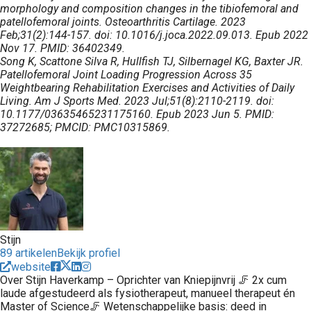
morphology and composition changes in the tibiofemoral and
patellofemoral joints. Osteoarthritis Cartilage. 2023
Feb;31(2):144-157. doi: 10.1016/j.joca.2022.09.013. Epub 2022
Nov 17. PMID: 36402349.
Song K, Scattone Silva R, Hullfish TJ, Silbernagel KG, Baxter JR.
Patellofemoral Joint Loading Progression Across 35
Weightbearing Rehabilitation Exercises and Activities of Daily
Living. Am J Sports Med. 2023 Jul;51(8):2110-2119. doi:
10.1177/03635465231175160. Epub 2023 Jun 5. PMID:
37272685; PMCID: PMC10315869.
Stijn
89 artikelen
Bekijk profiel
website
Over Stijn Haverkamp – Oprichter van Kniepijnvrij 🦵 2x cum
laude afgestudeerd als fysiotherapeut, manueel therapeut én
Master of Science🦵 Wetenschappelijke basis: deed in