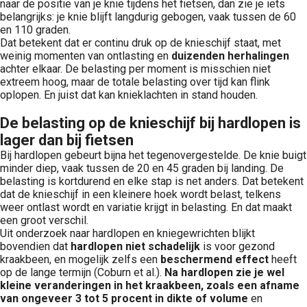
naar de positie van je knie tijdens het fietsen, dan zie je iets
belangrijks: je knie blijft langdurig gebogen, vaak tussen de 60
en 110 graden.
Dat betekent dat er continu druk op de knieschijf staat, met
weinig momenten van ontlasting en
duizenden herhalingen
achter elkaar. De belasting per moment is misschien niet
extreem hoog, maar de totale belasting over tijd kan flink
oplopen. En juist dat kan knieklachten in stand houden.
De belasting op de knieschijf bij hardlopen is
lager dan bij fietsen
Bij hardlopen gebeurt bijna het tegenovergestelde. De knie buigt
minder diep, vaak tussen de 20 en 45 graden bij landing. De
belasting is kortdurend en elke stap is net anders. Dat betekent
dat de knieschijf in een kleinere hoek wordt belast, telkens
weer ontlast wordt en variatie krijgt in belasting. En dat maakt
een groot verschil.
Uit onderzoek naar hardlopen en kniegewrichten blijkt
bovendien dat
hardlopen niet schadelijk
is voor gezond
kraakbeen, en mogelijk zelfs een
beschermend effect
heeft
op de lange termijn (Coburn et al.).
Na hardlopen zie je wel
kleine veranderingen in het kraakbeen, zoals een afname
van ongeveer 3 tot 5 procent in dikte of volume
en