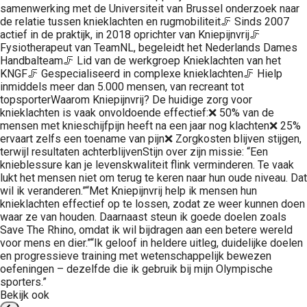
samenwerking met de Universiteit van Brussel onderzoek naar
de relatie tussen knieklachten en rugmobiliteit🦵 Sinds 2007
actief in de praktijk, in 2018 oprichter van Kniepijnvrij🦵
Fysiotherapeut van TeamNL, begeleidt het Nederlands Dames
Handbalteam🦵 Lid van de werkgroep Knieklachten van het
KNGF🦵 Gespecialiseerd in complexe knieklachten🦵 Hielp
inmiddels meer dan 5.000 mensen, van recreant tot
topsporterWaarom Kniepijnvrij? De huidige zorg voor
knieklachten is vaak onvoldoende effectief:❌ 50% van de
mensen met knieschijfpijn heeft na een jaar nog klachten❌ 25%
ervaart zelfs een toename van pijn❌ Zorgkosten blijven stijgen,
terwijl resultaten achterblijvenStijn over zijn missie: “Een
knieblessure kan je levenskwaliteit flink verminderen. Te vaak
lukt het mensen niet om terug te keren naar hun oude niveau. Dat
wil ik veranderen.”“Met Kniepijnvrij help ik mensen hun
knieklachten effectief op te lossen, zodat ze weer kunnen doen
waar ze van houden. Daarnaast steun ik goede doelen zoals
Save The Rhino, omdat ik wil bijdragen aan een betere wereld
voor mens en dier.”“Ik geloof in heldere uitleg, duidelijke doelen
en progressieve training met wetenschappelijk bewezen
oefeningen – dezelfde die ik gebruik bij mijn Olympische
sporters.”
Bekijk ook