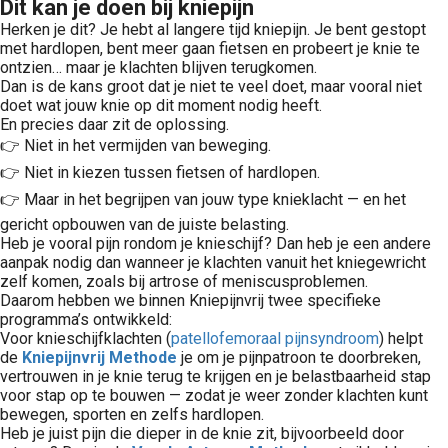
Dit kan je doen bij kniepijn
Herken je dit? Je hebt al langere tijd kniepijn. Je bent gestopt
met hardlopen, bent meer gaan fietsen en probeert je knie te
ontzien… maar je klachten blijven terugkomen.
Dan is de kans groot dat je niet te veel doet, maar vooral niet
doet wat jouw knie op dit moment nodig heeft.
En precies daar zit de oplossing.
👉 Niet in het vermijden van beweging.
👉 Niet in kiezen tussen fietsen of hardlopen.
👉 Maar in het begrijpen van jouw type knieklacht — en het
gericht opbouwen van de juiste belasting.
Heb je vooral pijn rondom je knieschijf? Dan heb je een andere
aanpak nodig dan wanneer je klachten vanuit het kniegewricht
zelf komen, zoals bij artrose of meniscusproblemen.
Daarom hebben we binnen Kniepijnvrij twee specifieke
programma’s ontwikkeld:
Voor knieschijfklachten (
patellofemoraal pijnsyndroom
) helpt
de
Kniepijnvrij Methode
je om je pijnpatroon te doorbreken,
vertrouwen in je knie terug te krijgen en je belastbaarheid stap
voor stap op te bouwen — zodat je weer zonder klachten kunt
bewegen, sporten en zelfs hardlopen.
Heb je juist pijn die dieper in de knie zit, bijvoorbeeld door