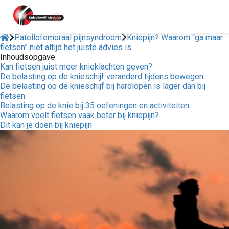
Patellofemoraal pijnsyndroom
Kniepijn? Waarom “ga maar
fietsen” niet altijd het juiste advies is
Inhoudsopgave
ngen
Kan fietsen juist meer knieklachten geven?
 policy
De belasting op de knieschijf veranderd tijdens bewegen
De belasting op de knieschijf bij hardlopen is lager dan bij
fietsen
Belasting op de knie bij 35 oefeningen en activiteiten
Waarom voelt fietsen vaak beter bij kniepijn?
oneel
Dit kan je doen bij kniepijn
onele
s zijn
kelijk om
bsite te
ken. Ze
 gebruikt
asisfuncties
der deze