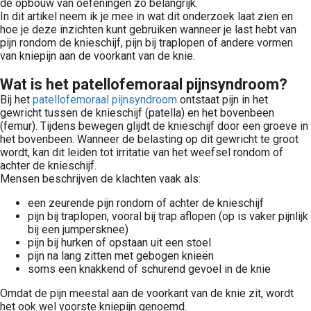
de opbouw van oefeningen zo belangrijk.
In dit artikel neem ik je mee in wat dit onderzoek laat zien en
hoe je deze inzichten kunt gebruiken wanneer je last hebt van
pijn rondom de knieschijf, pijn bij traplopen of andere vormen
van kniepijn aan de voorkant van de knie.
Wat is het patellofemoraal pijnsyndroom?
Bij het
patellofemoraal pijnsyndroom
ontstaat pijn in het
gewricht tussen de knieschijf (patella) en het bovenbeen
(femur). Tijdens bewegen glijdt de knieschijf door een groeve in
het bovenbeen. Wanneer de belasting op dit gewricht te groot
wordt, kan dit leiden tot irritatie van het weefsel rondom of
achter de knieschijf.
Mensen beschrijven de klachten vaak als:
een zeurende pijn rondom of achter de knieschijf
pijn bij traplopen, vooral bij trap aflopen (op is vaker pijnlijk
bij een jumpersknee)
pijn bij hurken of opstaan uit een stoel
pijn na lang zitten met gebogen knieën
soms een knakkend of schurend gevoel in de knie
Omdat de pijn meestal aan de voorkant van de knie zit, wordt
het ook wel voorste kniepijn genoemd.