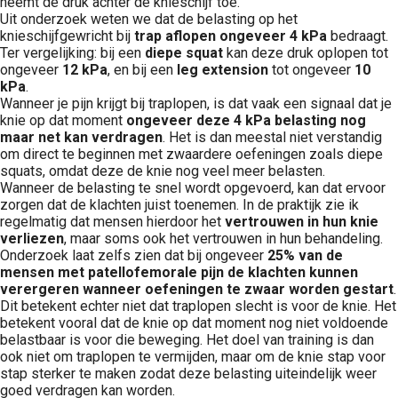
neemt de druk achter de knieschijf toe.
Uit onderzoek weten we dat de belasting op het
knieschijfgewricht bij
trap aflopen ongeveer 4 kPa
bedraagt.
Ter vergelijking: bij een
diepe squat
kan deze druk oplopen tot
ongeveer
12 kPa
, en bij een
leg extension
tot ongeveer
10
kPa
.
Wanneer je pijn krijgt bij traplopen, is dat vaak een signaal dat je
knie op dat moment
ongeveer deze 4 kPa belasting nog
maar net kan verdragen
. Het is dan meestal niet verstandig
om direct te beginnen met zwaardere oefeningen zoals diepe
squats, omdat deze de knie nog veel meer belasten.
Wanneer de belasting te snel wordt opgevoerd, kan dat ervoor
zorgen dat de klachten juist toenemen. In de praktijk zie ik
regelmatig dat mensen hierdoor het
vertrouwen in hun knie
verliezen
, maar soms ook het vertrouwen in hun behandeling.
Onderzoek laat zelfs zien dat bij ongeveer
25% van de
mensen met patellofemorale pijn de klachten kunnen
verergeren wanneer oefeningen te zwaar worden gestart
.
Dit betekent echter niet dat traplopen slecht is voor de knie. Het
betekent vooral dat de knie op dat moment nog niet voldoende
belastbaar is voor die beweging. Het doel van training is dan
ook niet om traplopen te vermijden, maar om de knie stap voor
stap sterker te maken zodat deze belasting uiteindelijk weer
goed verdragen kan worden.