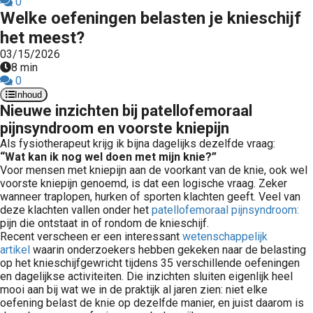
0
 op de
Welke oefeningen belasten je knieschijf
e. Hierdoor
het meest?
 website-
03/15/2026
ren
8 min
nte
0
Inhoud
enties
Nieuwe inzichten bij patellofemoraal
gebaseerd
pijnsyndroom en voorste kniepijn
 gedrag van
Als fysiotherapeut krijg ik bijna dagelijks dezelfde vraag:
ezoeker.
“Wat kan ik nog wel doen met mijn knie?”
Voor mensen met kniepijn aan de voorkant van de knie, ook wel
voorste kniepijn genoemd, is dat een logische vraag. Zeker
uren
wanneer traplopen, hurken of sporten klachten geeft. Veel van
deze klachten vallen onder het
patellofemoraal pijnsyndroom:
pijn die ontstaat in of rondom de knieschijf.
Recent verscheen er een interessant
wetenschappelijk
artikel
waarin onderzoekers hebben gekeken naar de belasting
op het knieschijfgewricht tijdens 35 verschillende oefeningen
en dagelijkse activiteiten. Die inzichten sluiten eigenlijk heel
mooi aan bij wat we in de praktijk al jaren zien: niet elke
oefening belast de knie op dezelfde manier, en juist daarom is