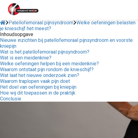
Patellofemoraal pijnsyndroom
Welke oefeningen belasten
je knieschijf het meest?
Inhoudsopgave
ngen
Nieuwe inzichten bij patellofemoraal pijnsyndroom en voorste
 policy
kniepijn
Wat is het patellofemoraal pijnsyndroom?
Wat is een meidenknie?
Welke oefeningen helpen bij een meidenknie?
Waarom ontstaat pijn rondom de knieschijf?
oneel
Wat laat het nieuwe onderzoek zien?
Waarom traplopen vaak pijn doet
onele
Het doel van oefeningen bij kniepijn
s zijn
Hoe wij dit toepassen in de praktijk
kelijk om
Conclusie
bsite te
ken. Ze
 gebruikt
asisfuncties
der deze