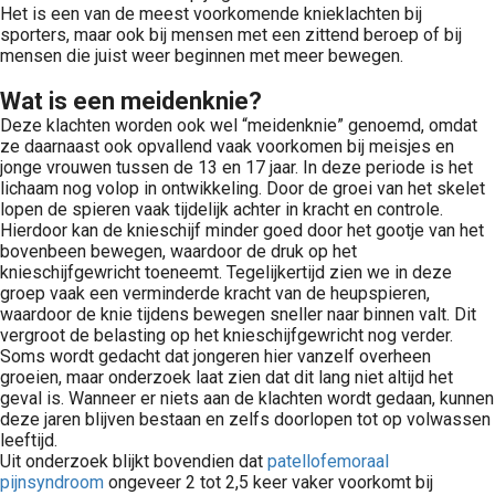
Het is een van de meest voorkomende knieklachten bij
sporters, maar ook bij mensen met een zittend beroep of bij
mensen die juist weer beginnen met meer bewegen.
Wat is een meidenknie?
Deze klachten worden ook wel “meidenknie” genoemd, omdat
ze daarnaast ook opvallend vaak voorkomen bij meisjes en
jonge vrouwen tussen de 13 en 17 jaar. In deze periode is het
lichaam nog volop in ontwikkeling. Door de groei van het skelet
lopen de spieren vaak tijdelijk achter in kracht en controle.
Hierdoor kan de knieschijf minder goed door het gootje van het
bovenbeen bewegen, waardoor de druk op het
knieschijfgewricht toeneemt. Tegelijkertijd zien we in deze
groep vaak een verminderde kracht van de heupspieren,
waardoor de knie tijdens bewegen sneller naar binnen valt. Dit
vergroot de belasting op het knieschijfgewricht nog verder.
Soms wordt gedacht dat jongeren hier vanzelf overheen
groeien, maar onderzoek laat zien dat dit lang niet altijd het
geval is. Wanneer er niets aan de klachten wordt gedaan, kunnen
deze jaren blijven bestaan en zelfs doorlopen tot op volwassen
leeftijd.
Uit onderzoek blijkt bovendien dat
patellofemoraal
pijnsyndroom
ongeveer 2 tot 2,5 keer vaker voorkomt bij