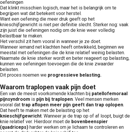
oefeningen
Dat klinkt misschien logisch, maar het is belangrijk om te
begrijpen wat dat betekent voor herstel.
Want een oefening die meer druk geeft op het
knieschijfgewricht is niet per definitie slecht. Sterker nog: vaak
zijn juist die oefeningen nodig om de knie weer volledig
belastbaar te maken.
Het verschil zit hem vooral in wanneer je ze doet.
Wanneer iemand net klachten heeft ontwikkeld, beginnen we
meestal met oefeningen die de knie relatief weinig belasten.
Naarmate de knie sterker wordt en beter reageert op belasting,
kunnen we oefeningen toevoegen die de knie zwaarder
belasten.
Dit proces noemen we
progressieve belasting.
Waarom traplopen vaak pijn doet
Een van de meest voorkomende klachten bij
patellofemoraal
pijnsyndroom
is
pijn bij traplopen
. Veel mensen merken
vooral dat
trap aflopen meer pijn geeft dan trap oplopen
.
Dat heeft te maken met de belasting op het
knieschijfgewricht
. Wanneer je de trap op of af loopt, buigt de
knie relatief ver. Hierdoor moet de
bovenbeenspier
(quadriceps)
harder werken om je lichaam te controleren en