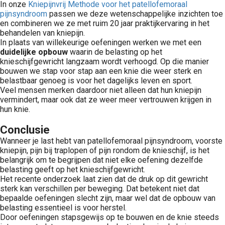
In onze
Kniepijnvrij Methode voor het patellofemoraal
pijnsyndroom
passen we deze wetenschappelijke inzichten toe
en combineren we ze met ruim 20 jaar praktijkervaring in het
behandelen van kniepijn.
In plaats van willekeurige oefeningen werken we met een
duidelijke opbouw
waarin de belasting op het
knieschijfgewricht langzaam wordt verhoogd. Op die manier
bouwen we stap voor stap aan een knie die weer sterk en
belastbaar genoeg is voor het dagelijks leven en sport.
Veel mensen merken daardoor niet alleen dat hun kniepijn
vermindert, maar ook dat ze weer meer vertrouwen krijgen in
hun knie.
Conclusie
Wanneer je last hebt van patellofemoraal pijnsyndroom, voorste
kniepijn, pijn bij traplopen of pijn rondom de knieschijf, is het
belangrijk om te begrijpen dat niet elke oefening dezelfde
belasting geeft op het knieschijfgewricht.
Het recente onderzoek laat zien dat de druk op dit gewricht
sterk kan verschillen per beweging. Dat betekent niet dat
bepaalde oefeningen slecht zijn, maar wel dat de opbouw van
belasting essentieel is voor herstel.
Door oefeningen stapsgewijs op te bouwen en de knie steeds