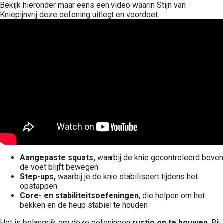
Bekijk hieronder maar eens een video waarin Stijn van
Kniepijnvrij deze oefening uitlegt en voordoet.
Aangepaste squats,
waarbij de knie gecontroleerd boven
de voet blijft bewegen
Step-ups,
waarbij je de knie stabiliseert tijdens het
opstappen
Core- en stabiliteitsoefeningen
, die helpen om het
bekken en de heup stabiel te houden
Het is belangrijk om deze oefeningen
rustig op te bouwen
. Bij