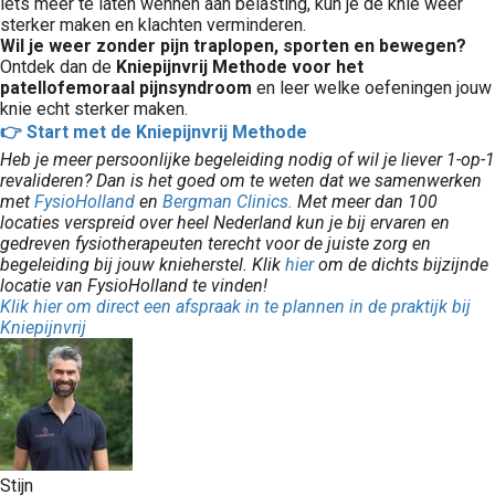
iets meer te laten wennen aan belasting, kun je de knie weer
sterker maken en klachten verminderen.
Wil je weer zonder pijn traplopen, sporten en bewegen?
Ontdek dan de
Kniepijnvrij Methode voor het
patellofemoraal pijnsyndroom
en leer welke oefeningen jouw
knie echt sterker maken.
👉 Start met de Kniepijnvrij Methode
Heb je meer persoonlijke begeleiding nodig of wil je liever 1-op-1
revalideren? Dan is het goed om te weten dat we samenwerken
met
FysioHolland
en
Bergman Clinics.
Met meer dan 100
locaties verspreid over heel Nederland kun je bij ervaren en
gedreven fysiotherapeuten terecht voor de juiste zorg en
begeleiding bij jouw knieherstel. Klik
hier
om de dichts bijzijnde
locatie van FysioHolland te vinden!
Klik hier om direct een afspraak in te plannen in de praktijk bij
Kniepijnvrij
Stijn