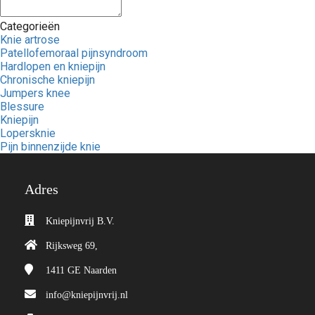
Categorieën
Knie artrose
Patellofemoraal pijnsyndroom
Hardlopen en kniepijn
Chronische kniepijn
Jumpers knee
Blessure
Kniepijn
Lopersknie
Pijn binnenzijde knie
Adres
Kniepijnvrij B.V.
Rijksweg 69,
1411 GE
Naarden
info@kniepijnvrij.nl