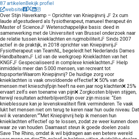
87 artikelen
Bekijk profiel
website
Over Stijn Haverkamp – Oprichter van Kniepijnvrij 🦵 2x cum
laude afgestudeerd als fysiotherapeut, manueel therapeut én
Master of Science🦵 Wetenschappelijke basis: deed in
samenwerking met de Universiteit van Brussel onderzoek naar
de relatie tussen knieklachten en rugmobiliteit🦵 Sinds 2007
actief in de praktijk, in 2018 oprichter van Kniepijnvrij🦵
Fysiotherapeut van TeamNL, begeleidt het Nederlands Dames
Handbalteam🦵 Lid van de werkgroep Knieklachten van het
KNGF🦵 Gespecialiseerd in complexe knieklachten🦵 Hielp
inmiddels meer dan 5.000 mensen, van recreant tot
topsporterWaarom Kniepijnvrij? De huidige zorg voor
knieklachten is vaak onvoldoende effectief:❌ 50% van de
mensen met knieschijfpijn heeft na een jaar nog klachten❌ 25%
ervaart zelfs een toename van pijn❌ Zorgkosten blijven stijgen,
terwijl resultaten achterblijvenStijn over zijn missie: “Een
knieblessure kan je levenskwaliteit flink verminderen. Te vaak
lukt het mensen niet om terug te keren naar hun oude niveau. Dat
wil ik veranderen.”“Met Kniepijnvrij help ik mensen hun
knieklachten effectief op te lossen, zodat ze weer kunnen doen
waar ze van houden. Daarnaast steun ik goede doelen zoals
Save The Rhino, omdat ik wil bijdragen aan een betere wereld