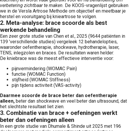
verbetering zichtbaar te maken.
De KOOS-vragenlijst gebruiken
we in de Versla Artrose Methode om objectief en meetbaar je
herstel en vooruitgang bij knieartrose te volgen.
2. Meta-analyse: brace scoorde als best
werkende behandeling
Een zeer grote studie van Chen et al., 2025 (9644 patiënten in
139 ’verschillende studies) vergeleek 12 behandelopties,
waaronder oefentherapie, shockwave, hydrotherapie, laser,
TENS, inlegzolen en braces. De resultaten waren helder:
De kniebrace was de meest effectieve interventie voor:
pijnvermindering (WOMAC Pain)
functie (WOMAC Function)
stijfheid (WOMAC Stiffness)
pijn tijdens activiteit (VAS-activity)
Daarmee scoorde de brace beter dan oefentherapie
alleen,
beter dan shockwave en veel beter dan ultrasound, dat
het slechtste resultaat liet zien.
3. Combinatie van brace + oefeningen werkt
beter dan oefeningen alleen
In een grote studie van Dhumale & Shinde uit 2025 met 196