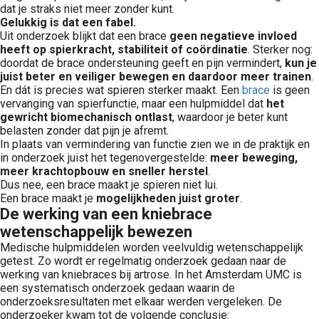
dat je straks niet meer zonder kunt.
Gelukkig is dat een fabel.
Uit onderzoek blijkt dat een brace
geen negatieve invloed
heeft op spierkracht, stabiliteit of coördinatie
. Sterker nog:
doordat de brace ondersteuning geeft en pijn vermindert,
kun je
juist beter en veiliger bewegen en daardoor meer trainen
.
En dát is precies wat spieren sterker maakt. Een
brace
is geen
vervanging van spierfunctie, maar een hulpmiddel dat
het
gewricht biomechanisch ontlast
, waardoor je beter kunt
belasten zonder dat pijn je afremt.
In plaats van vermindering van functie zien we in de praktijk en
in onderzoek juist het tegenovergestelde:
meer beweging,
meer krachtopbouw en sneller herstel
.
Dus nee, een brace maakt je spieren niet lui.
Een brace maakt je
mogelijkheden juist groter
.
De werking van een kniebrace
wetenschappelijk bewezen
Medische hulpmiddelen worden veelvuldig wetenschappelijk
getest. Zo wordt er regelmatig onderzoek gedaan naar de
werking van kniebraces bij artrose. In het Amsterdam UMC is
een systematisch onderzoek gedaan waarin de
onderzoeksresultaten met elkaar werden vergeleken. De
onderzoeker kwam tot de volgende conclusie: