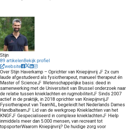
Stijn
89 artikelen
Bekijk profiel
website
Over Stijn Haverkamp – Oprichter van Kniepijnvrij 🦵 2x cum
laude afgestudeerd als fysiotherapeut, manueel therapeut én
Master of Science🦵 Wetenschappelijke basis: deed in
samenwerking met de Universiteit van Brussel onderzoek naar
de relatie tussen knieklachten en rugmobiliteit🦵 Sinds 2007
actief in de praktijk, in 2018 oprichter van Kniepijnvrij🦵
Fysiotherapeut van TeamNL, begeleidt het Nederlands Dames
Handbalteam🦵 Lid van de werkgroep Knieklachten van het
KNGF🦵 Gespecialiseerd in complexe knieklachten🦵 Hielp
inmiddels meer dan 5.000 mensen, van recreant tot
topsporterWaarom Kniepijnvrij? De huidige zorg voor