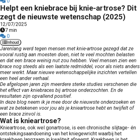
0
 op de
Helpt een kniebrace bij knie-artrose? Dit
e. Hierdoor
zegt de nieuwste wetenschap (2025)
 website-
12/07/2025
ren
7 min
nte
0
Inhoud
enties
Jarenlang werd tegen mensen met knie-artrose gezegd dat ze
gebaseerd
vooral rustig aan moesten doen, niet te veel mochten belasten
 gedrag van
en dat een brace weinig nut zou hebben. Veel mensen zien een
ezoeker.
brace nog steeds als een laatste redmiddel, voor als niets anders
meer werkt.
Maar nieuwe wetenschappelijke inzichten vertellen
een heel ander verhaal.
De afgelopen jaren zijn meerdere sterke studies verschenen die
uren
het effect van kniebraces bij artrose onderzochten. En de
resultaten zijn opvallend positief.
In deze blog neem ik je mee door de nieuwste onderzoeken en
wat ze betekenen voor jou als je knieartrose hebt en twijfelt of
een brace zinvol is.
Wat is knieartrose?
Knieartrose, ook wel gonartrose, is een chronische slijtage- én
ontstekingsaandoening van het kniegewricht waarbij het
kraakbeen langzaam in kwaliteit afneemt. Kraakbeen is het