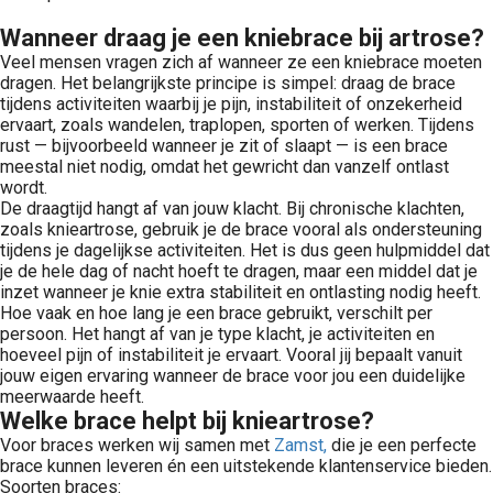
Wanneer draag je een kniebrace bij artrose?
Veel mensen vragen zich af wanneer ze een kniebrace moeten
dragen. Het belangrijkste principe is simpel: draag de brace
tijdens activiteiten waarbij je pijn, instabiliteit of onzekerheid
ervaart, zoals wandelen, traplopen, sporten of werken. Tijdens
rust — bijvoorbeeld wanneer je zit of slaapt — is een brace
meestal niet nodig, omdat het gewricht dan vanzelf ontlast
wordt.
De draagtijd hangt af van jouw klacht. Bij chronische klachten,
zoals knieartrose, gebruik je de brace vooral als ondersteuning
tijdens je dagelijkse activiteiten. Het is dus geen hulpmiddel dat
je de hele dag of nacht hoeft te dragen, maar een middel dat je
inzet wanneer je knie extra stabiliteit en ontlasting nodig heeft.
Hoe vaak en hoe lang je een brace gebruikt, verschilt per
persoon. Het hangt af van je type klacht, je activiteiten en
hoeveel pijn of instabiliteit je ervaart. Vooral jij bepaalt vanuit
jouw eigen ervaring wanneer de brace voor jou een duidelijke
meerwaarde heeft.
Welke brace helpt bij knieartrose?
Voor braces werken wij samen met
Zamst,
die je een perfecte
brace kunnen leveren én een uitstekende klantenservice bieden.
Soorten braces: