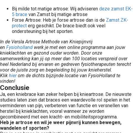
Bij milde tot matige artrose: Wij adviseren
deze zamst EK-
5 brace
van Zamst bij matige artrose
Forse Artrose: Heb je forse artrose dan is de
Zamst ZK-
protect
erg geschikt. De brace biedt ook veel
ondersteuning bij het sporten.
In de Versla Artrose Methode van Kniepijnvrij
en
Fysioholland
werk je met een online programma aan jouw
knieklachten en gezond ouder worden. Door onze
samenwerking kan jij op meer dan 100 locaties verspreid over
heel Nederland bij ervaren en gedreven fysiotherapeuten terecht
voor de juiste zorg en begeleiding bij jouw knieherstel.
Klik
hier
om de dichts bijzijnde locatie van FysioHolland te
vinden!
Conclusie
Ja, een kniebrace kan zeker helpen bij knieartrose. De nieuwste
studies laten zien dat braces een waardevolle rol spelen in het
verminderen van pijn, verbeteren van functie en versnellen van
herstel bij knieklachten, vooral wanneer ze worden
gecombineerd met een kracht- en mobiliteitsprogramma.
Heb je artrose en wil je weer pijnvrij kunnen bewegen,
wandelen of sporten?