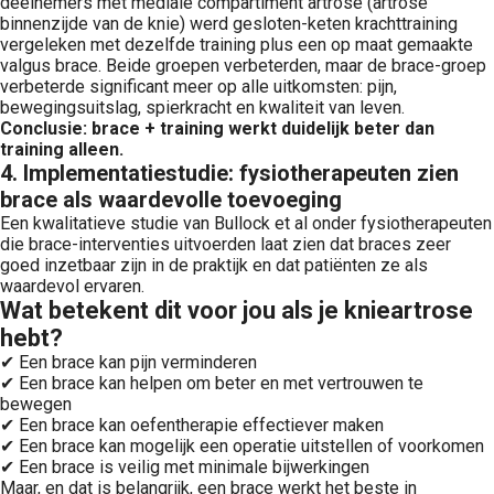
deelnemers met mediale compartiment artrose (artrose
binnenzijde van de knie) werd gesloten-keten krachttraining
vergeleken met dezelfde training plus een op maat gemaakte
valgus brace. Beide groepen verbeterden, maar de brace-groep
verbeterde significant meer op alle uitkomsten: pijn,
bewegingsuitslag, spierkracht en kwaliteit van leven.
Conclusie: brace + training werkt duidelijk beter dan
training alleen.
4. Implementatiestudie: fysiotherapeuten zien
brace als waardevolle toevoeging
Een kwalitatieve studie van Bullock et al onder fysiotherapeuten
die brace-interventies uitvoerden laat zien dat braces zeer
goed inzetbaar zijn in de praktijk en dat patiënten ze als
waardevol ervaren.
Wat betekent dit voor jou als je knieartrose
hebt?
✔ Een brace kan pijn verminderen
✔ Een brace kan helpen om beter en met vertrouwen te
bewegen
✔ Een brace kan oefentherapie effectiever maken
✔ Een brace kan mogelijk een operatie uitstellen of voorkomen
✔ Een brace is veilig met minimale bijwerkingen
Maar, en dat is belangrijk, een brace werkt het beste in