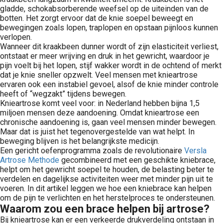
gladde, schokabsorberende weefsel op de uiteinden van de
botten. Het zorgt ervoor dat de knie soepel beweegt en
bewegingen zoals lopen, traplopen en opstaan pijnloos kunnen
verlopen.
Wanneer dit kraakbeen dunner wordt of zijn elasticiteit verliest,
ontstaat er meer wrijving en druk in het gewricht, waardoor je
pijn voelt bij het lopen, stijf wakker wordt in de ochtend of merkt
dat je knie sneller opzwelt. Veel mensen met knieartrose
ervaren ook een instabiel gevoel, alsof de knie minder controle
heeft of “wegzakt” tijdens bewegen.
Knieartrose komt veel voor: in Nederland hebben bijna 1,5
miljoen mensen deze aandoening. Omdat knieartrose een
chronische aandoening is, gaan veel mensen minder bewegen.
Maar dat is juist het tegenovergestelde van wat helpt. In
beweging blijven is het belangrijkste medicijn.
Een gericht oefenprogramma zoals de revolutionaire
Versla
Artrose Methode
gecombineerd met een geschikte kniebrace,
helpt om het gewricht soepel te houden, de belasting beter te
verdelen en dagelijkse activiteiten weer met minder pijn uit te
voeren. In dit artikel leggen we hoe een kniebrace kan helpen
om de pijn te verlichten en het herstelproces te ondersteunen.
Waarom zou een brace helpen bij artrose?
Bij knieartrose kan er een verkeerde drukverdeling ontstaan in