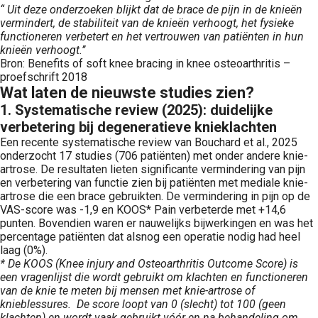
“ Uit deze onderzoeken blijkt dat de brace de pijn in de knieën
vermindert, de stabiliteit van de knieën verhoogt, het fysieke
functioneren verbetert en het vertrouwen van patiënten in hun
knieën verhoogt.’’
Bron: Benefits of soft knee bracing in knee osteoarthritis –
proefschrift 2018
Wat laten de nieuwste studies zien?
1. Systematische review (2025): duidelijke
verbetering bij degeneratieve knieklachten
Een recente systematische review van Bouchard et al., 2025
onderzocht 17 studies (706 patiënten) met onder andere knie-
artrose. De resultaten lieten significante vermindering van pijn
en verbetering van functie zien bij patiënten met mediale knie-
artrose die een brace gebruikten. De vermindering in pijn op de
VAS-score was -1,9 en KOOS* Pain verbeterde met +14,6
punten. Bovendien waren er nauwelijks bijwerkingen en was het
percentage patiënten dat alsnog een operatie nodig had heel
laag (0%).
* De KOOS (Knee injury and Osteoarthritis Outcome Score) is
een vragenlijst die wordt gebruikt om klachten en functioneren
van de knie te meten bij mensen met knie-artrose of
knieblessures. De score loopt van 0 (slecht) tot 100 (geen
klachten) en wordt vaak gebruikt vóór en na behandeling om