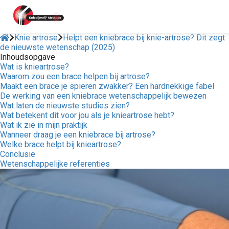
Knie artrose
Helpt een kniebrace bij knie-artrose? Dit zegt
de nieuwste wetenschap (2025)
Inhoudsopgave
ngen
Wat is knieartrose?
 policy
Waarom zou een brace helpen bij artrose?
Maakt een brace je spieren zwakker? Een hardnekkige fabel
De werking van een kniebrace wetenschappelijk bewezen
Wat laten de nieuwste studies zien?
Wat betekent dit voor jou als je knieartrose hebt?
oneel
Wat ik zie in mijn praktijk
Wanneer draag je een kniebrace bij artrose?
onele
Welke brace helpt bij knieartrose?
s zijn
Conclusie
kelijk om
Wetenschappelijke referenties
bsite te
ken. Ze
 gebruikt
asisfuncties
der deze