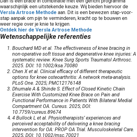
Dan is een brace in combinatie met een gericht programma
waarschijnlijk een uitstekende keuze. Wij bieden hiervoor de
Versla Artrose Methode
aan. Dit is een bewezen stap-voor-
stap aanpak om pijn te verminderen, kracht op te bouwen en
weer regie over je knie te krijgen.
Ontdek hier de Versla Artrose Methode
Wetenschappelijke referenties
Bouchard MD et al. The effectiveness of knee bracing in
non-operative soft tissue and degenerative knee injuries: A
systematic review. Knee Surg Sports Traumatol Arthrosc.
2025. DOI: 10.1002/ksa.70080
Chen X et al. Clinical efficacy of different therapeutic
options for knee osteoarthritis: A network meta-analysis.
PLoS One. 2025; PMC12176148
Dhumale A & Shinde S. Effect of Closed Kinetic Chain
Exercise With Customized Knee Brace on Pain and
Functional Performance in Patients With Bilateral Medial
Compartment OA. Cureus. 2025; DOI:
10.7759/cureus.89674
4 Bullock L et al. Physiotherapists’ experiences and
perceived acceptability of delivering a knee bracing
intervention for OA: PROP OA Trial. Musculoskeletal Care.
2025; DOI: 10.1002/msc.70021