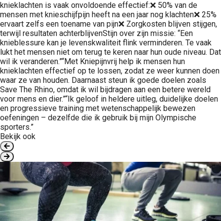
knieklachten is vaak onvoldoende effectief:❌ 50% van de
mensen met knieschijfpijn heeft na een jaar nog klachten❌ 25%
ervaart zelfs een toename van pijn❌ Zorgkosten blijven stijgen,
terwijl resultaten achterblijvenStijn over zijn missie: “Een
knieblessure kan je levenskwaliteit flink verminderen. Te vaak
lukt het mensen niet om terug te keren naar hun oude niveau. Dat
wil ik veranderen.”“Met Kniepijnvrij help ik mensen hun
knieklachten effectief op te lossen, zodat ze weer kunnen doen
waar ze van houden. Daarnaast steun ik goede doelen zoals
Save The Rhino, omdat ik wil bijdragen aan een betere wereld
voor mens en dier.”“Ik geloof in heldere uitleg, duidelijke doelen
en progressieve training met wetenschappelijk bewezen
oefeningen – dezelfde die ik gebruik bij mijn Olympische
sporters.”
Bekijk ook