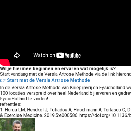
Wil je hiermee beginnen en ervaren wat mogelijk is?
Start vandaag met de Versla Artrose Methode via de link hierond
👉
Start met de Versla Artrose Methode
In de Versla Artrose Methode van Kniepijnvrij en Fysioholland
100 locaties verspreid over heel Nederland bij ervaren en gedrev
FysioHolland te vinden!
refrenties:
1: Horga LM, Henckel J, Fotiadou A, Hirschmann A, Torlasco C, 
& Exercise Medicine. 2019;5:e000586. https://doi.org/10.11