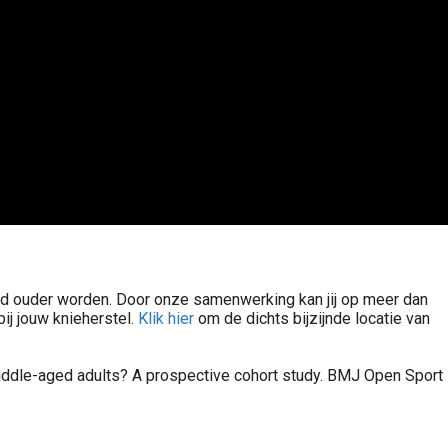
ond ouder worden. Door onze samenwerking kan jij op meer dan
ij jouw knieherstel.
Klik hier
om de dichts bijzijnde locatie van
middle-aged adults? A prospective cohort study. BMJ Open Sport