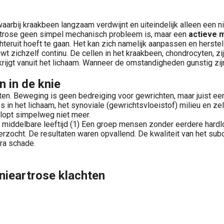
aarbij kraakbeen langzaam verdwijnt en uiteindelijk alleen een n
artrose geen simpel mechanisch probleem is, maar een
actieve 
hteruit hoeft te gaan. Het kan zich namelijk aanpassen en herstel
uwt zichzelf continu. De cellen in het kraakbeen, chondrocyten, 
rijgt vanuit het lichaam. Wanneer de omstandigheden gunstig zijn
 in de knie
chten. Beweging is geen bedreiging voor gewrichten, maar juist 
s in het lichaam, het synoviale (gewrichtsvloeistof) milieu en z
 klopt simpelweg niet meer.
an middelbare leeftijd (1) Een groep mensen zonder eerdere har
rzocht. De resultaten waren opvallend. De kwaliteit van het sub
ra schade.
ieartrose klachten