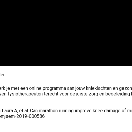
er.
 werk je met een online programma aan jouw knieklachten en gez
en fysiotherapeuten terecht voor de juiste zorg en begeleiding b
Di Laura A, et al. Can marathon running improve knee damage of 
36/bmjsem-2019-000586