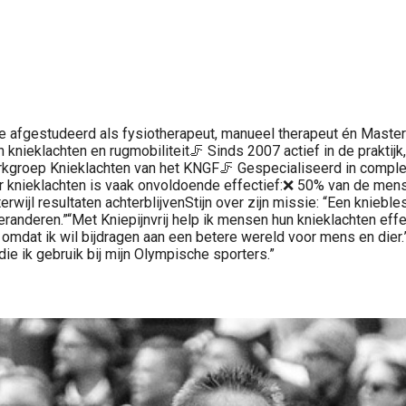
ude afgestudeerd als fysiotherapeut, manueel therapeut én Mast
 knieklachten en rugmobiliteit🦵 Sinds 2007 actief in de praktijk
kgroep Knieklachten van het KNGF🦵 Gespecialiseerd in comple
or knieklachten is vaak onvoldoende effectief:❌ 50% van de mens
rwijl resultaten achterblijvenStijn over zijn missie: “Een knieble
veranderen.”“Met Kniepijnvrij help ik mensen hun knieklachten ef
mdat ik wil bijdragen aan een betere wereld voor mens en dier.”“
e ik gebruik bij mijn Olympische sporters.”