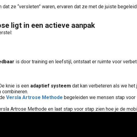
en dat ze “versleten” waren, ervaren dat ze met de juiste begelei
ose ligt in een actieve aanpak
rstel:
edbaar
is door training en leefstijl, ontstaat er ruimte voor verb
 De knie is een
adaptief systeem
dat kan verbeteren als we het
an combineren.
 de
Versla Artrose Methode
begeleiden we mensen stap voor st
la Artrose Methode en laat stap voor stap zien hoe je de mobilit