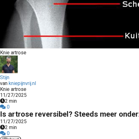
ezoeker.
Voorkeuren opslaan
Knie artrose
Stijn
van
kniepijnvrij.nl
Knie artrose
11/27/2025
2 min
0
Is artrose reversibel? Steeds meer onder
11/27/2025
2 min
0