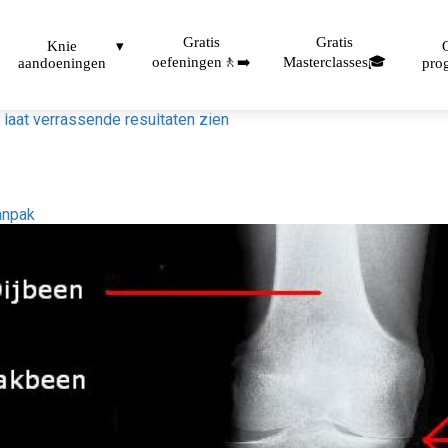
Gratis
Gratis
Knie
oefeningen🚶‍➡️
Masterclasses🎓
aandoeningen
pro
laat verrassende resultaten zien
aanpak