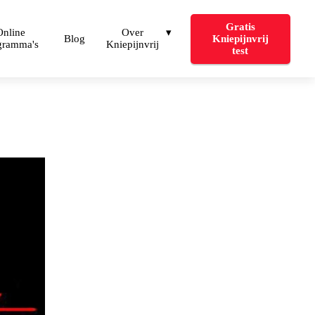
Gratis
Online
Over
Blog
Kniepijnvrij
gramma's
Kniepijnvrij
test