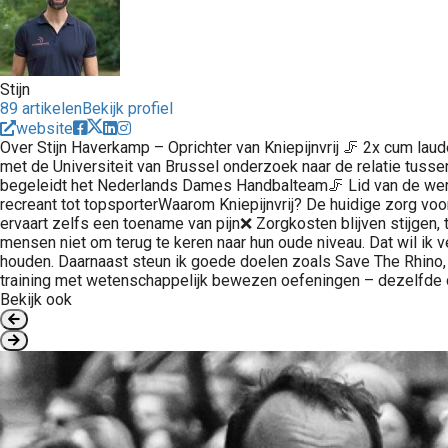
Stijn
89 artikelen
Bekijk profiel
website
Over Stijn Haverkamp – Oprichter van Kniepijnvrij 🦵 2x cum la
met de Universiteit van Brussel onderzoek naar de relatie tussen
begeleidt het Nederlands Dames Handbalteam🦵 Lid van de wer
recreant tot topsporterWaarom Kniepijnvrij? De huidige zorg vo
ervaart zelfs een toename van pijn❌ Zorgkosten blijven stijgen, te
mensen niet om terug te keren naar hun oude niveau. Dat wil ik 
houden. Daarnaast steun ik goede doelen zoals Save The Rhino, o
training met wetenschappelijk bewezen oefeningen – dezelfde di
Bekijk ook