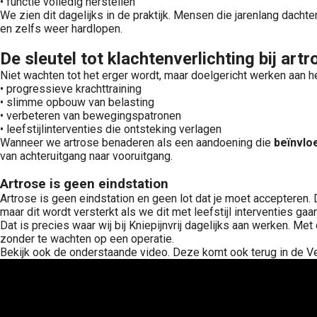
• functie volledig herstellen
We zien dit dagelijks in de praktijk. Mensen die jarenlang dacht
en zelfs weer hardlopen.
De sleutel tot klachtenverlichting bij artr
Niet wachten tot het erger wordt, maar doelgericht werken aan he
• progressieve krachttraining
• slimme opbouw van belasting
• verbeteren van bewegingspatronen
• leefstijlinterventies die ontsteking verlagen
Wanneer we artrose benaderen als een aandoening die
beïnvlo
van achteruitgang naar vooruitgang.
Artrose is geen eindstation
Artrose is geen eindstation en geen lot dat je moet accepteren.
maar dit wordt versterkt als we dit met leefstijl interventies ga
Dat is precies waar wij bij Kniepijnvrij dagelijks aan werken. Met
zonder te wachten op een operatie.
Bekijk ook de onderstaande video. Deze komt ook terug in de Vers