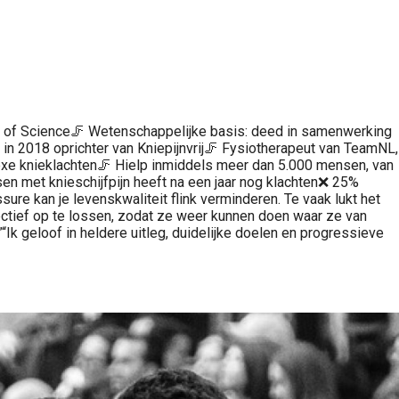
er of Science🦵 Wetenschappelijke basis: deed in samenwerking
, in 2018 oprichter van Kniepijnvrij🦵 Fysiotherapeut van TeamNL,
xe knieklachten🦵 Hielp inmiddels meer dan 5.000 mensen, van
en met knieschijfpijn heeft na een jaar nog klachten❌ 25%
ssure kan je levenskwaliteit flink verminderen. Te vaak lukt het
fectief op te lossen, zodat ze weer kunnen doen waar ze van
Ik geloof in heldere uitleg, duidelijke doelen en progressieve