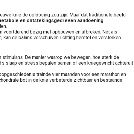
ieuwe knie de oplossing zou zijn. Maar dat traditionele beeld
metabole en ontstekingsgedreven aandoening
.
len.
zijn voortdurend bezig met opbouwen en afbreken. Net als
, kan de balans verschuiven richting herstel en versterken.
een stimulans. De manier waarop we bewegen, hoe sterk de
elfs slaap en stress bepalen samen of een kniegewricht achteruit
dloopgeschiedenis trainde vier maanden voor een marathon en
chondrale bot in de knie verbeterde zichtbaar en bestaande