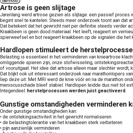
Inhoud
Artrose is geen slijtage
Jarenlang werd artrose gezien als slijtage: een passief proces w
begint snel te kantelen. Steeds meer onderzoek toont aan dat 
Dat betekent dat het gewricht niet per definitie steeds verder ac
Kraakbeen is geen dood materiaal. Het leeft, reageert en vernie
spierweefsel en bot reageert kraakbeen op de signalen die het k
Hardlopen stimuleert de herstelprocessen
Belasting is essentieel in het verminderen van knieartrose kla
omliggende spieren zijn, onze stofwisseling, ontstekingsreactie
of vooruitgaat. Het idee dat artrose alleen maar slechter wordt,
Dat blijkt ook uit interessant onderzoek naar marathonlopers v
liep deze uit. Met MRI werd de knie vóór en na de marathon onde
meniscusschade bleef stabiel. Hardlopen leidde dus niet tot ext
Integendeel:
herstelprocessen werden juist geactiveerd
.
Gunstige omstandigheden verminderen kn
Onder gunstige omstandigheden kan:
• de ontstekingsactiviteit in het gewricht normaliseren
• de belastingtolerantie van het kraakbeen sterk verbeteren
• pijn aanzienlijk verminderen