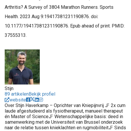
Arthritis? A Survey of 3804 Marathon Runners. Sports
Health. 2023 Aug 9:19417381231190876. doi:
10.1177/19417381231190876. Epub ahead of print. PMID:
37555313.
Stijn
89 artikelen
Bekijk profiel
website
Over Stijn Haverkamp – Oprichter van Kniepijnvrij 🦵 2x cum
laude afgestudeerd als fysiotherapeut, manueel therapeut
én Master of Science🦵 Wetenschappelijke basis: deed in
samenwerking met de Universiteit van Brussel onderzoek
naar de relatie tussen knieklachten en rugmobiliteit🦵 Sinds