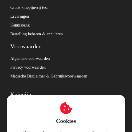
Gratis kniepijnvrij test
Ervaringen
Kennisbank
Bestelling beheren & annuleren.
Voorwaarden
Algemene voorwaarden
Privacy voorwaarden
Medische Disclaimer & Gebruiksvoorwaarden
Kniepijn
Patellofemoraal Pijnsyndroom
Het pijnsysteem
Cookies
De Jumpers knee