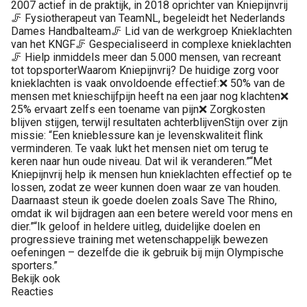
2007 actief in de praktijk, in 2018 oprichter van Kniepijnvrij
🦵 Fysiotherapeut van TeamNL, begeleidt het Nederlands
Dames Handbalteam🦵 Lid van de werkgroep Knieklachten
van het KNGF🦵 Gespecialiseerd in complexe knieklachten
🦵 Hielp inmiddels meer dan 5.000 mensen, van recreant
tot topsporterWaarom Kniepijnvrij? De huidige zorg voor
knieklachten is vaak onvoldoende effectief:❌ 50% van de
mensen met knieschijfpijn heeft na een jaar nog klachten❌
25% ervaart zelfs een toename van pijn❌ Zorgkosten
blijven stijgen, terwijl resultaten achterblijvenStijn over zijn
missie: “Een knieblessure kan je levenskwaliteit flink
verminderen. Te vaak lukt het mensen niet om terug te
keren naar hun oude niveau. Dat wil ik veranderen.”“Met
Kniepijnvrij help ik mensen hun knieklachten effectief op te
lossen, zodat ze weer kunnen doen waar ze van houden.
Daarnaast steun ik goede doelen zoals Save The Rhino,
omdat ik wil bijdragen aan een betere wereld voor mens en
dier.”“Ik geloof in heldere uitleg, duidelijke doelen en
progressieve training met wetenschappelijk bewezen
oefeningen – dezelfde die ik gebruik bij mijn Olympische
sporters.”
Bekijk ook
Reacties