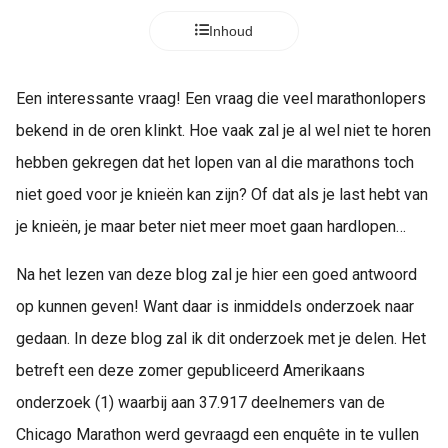
s kan de
Inhoud
e niet
oneren.
ieken
Een interessante vraag! Een vraag die veel marathonlopers
ische
bekend in de oren klinkt. Hoe vaak zal je al wel niet te horen
s worden
hebben gekregen dat het lopen van al die marathons toch
kt om
niet goed voor je knieën kan zijn? Of dat als je last hebt van
em
tie te
je knieën, je maar beter niet meer moet gaan hardlopen…
elen over
drag van
Na het lezen van deze blog zal je hier een goed antwoord
zoeker op
op kunnen geven! Want daar is inmiddels onderzoek naar
site.
gedaan. In deze blog zal ik dit onderzoek met je delen. Het
ing
betreft een deze zomer gepubliceerd Amerikaans
ingcookies
onderzoek (1) waarbij aan 37.917 deelnemers van de
 gebruikt
Chicago Marathon werd gevraagd een enquête in te vullen
oekers te