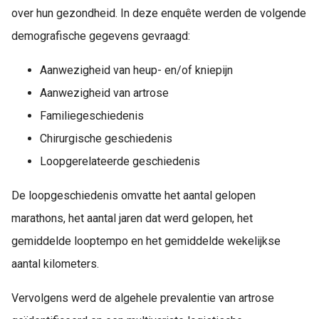
 op de
over hun gezondheid. In deze enquête werden de volgende
e. Hierdoor
demografische gegevens gevraagd:
 website-
ren
Aanwezigheid van heup- en/of kniepijn
nte
Aanwezigheid van artrose
enties
gebaseerd
Familiegeschiedenis
 gedrag van
Chirurgische geschiedenis
ezoeker.
Loopgerelateerde geschiedenis
De loopgeschiedenis omvatte het aantal gelopen
uren
marathons, het aantal jaren dat werd gelopen, het
gemiddelde looptempo en het gemiddelde wekelijkse
aantal kilometers.
Vervolgens werd de algehele prevalentie van artrose