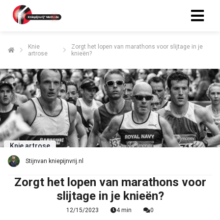
Knie
Zorgt het lopen van marathons voor slijtage in je
artrose
knieën?
ngen
 policy
oneel
onele
s zijn
Knie artrose
kelijk om
Stijn
van
kniepijnvrij.nl
bsite te
ken. Ze
Zorgt het lopen van marathons voor
 gebruikt
slijtage in je knieën?
asisfuncties
12/15/2023
4 min
0
der deze