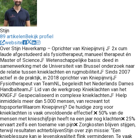
Stijn
89 artikelen
Bekijk profiel
website
Over Stijn Haverkamp – Oprichter van Kniepijnvrij 🦵 2x cum
laude afgestudeerd als fysiotherapeut, manueel therapeut én
Master of Science🦵 Wetenschappelijke basis: deed in
samenwerking met de Universiteit van Brussel onderzoek naar
de relatie tussen knieklachten en rugmobiliteit🦵 Sinds 2007
actief in de praktijk, in 2018 oprichter van Kniepijnvrij🦵
Fysiotherapeut van TeamNL, begeleidt het Nederlands Dames
Handbalteam🦵 Lid van de werkgroep Knieklachten van het
KNGF🦵 Gespecialiseerd in complexe knieklachten🦵 Hielp
inmiddels meer dan 5.000 mensen, van recreant tot
topsporterWaarom Kniepijnvrij? De huidige zorg voor
knieklachten is vaak onvoldoende effectief:❌ 50% van de
mensen met knieschijfpijn heeft na een jaar nog klachten❌ 25%
ervaart zelfs een toename van pijn❌ Zorgkosten blijven stijgen,
terwijl resultaten achterblijvenStijn over zijn missie: “Een
knieblessure kan je levenskwaliteit flink verminderen. Te vaak