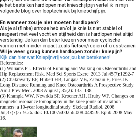
je het beste kan hardlopen met knieschijfpijn vertel ik in mijn
volgende blog over looptechniek bij knieschijfpijn.
En wanneer zou je niet moeten hardlopen?
Als je al (flinke) artrose heb en/of je knie is niet stabiel of
reageert met veel vocht en stijfheid dan is hardlopen niet altijd
verstandig. Je kan dan beter kiezen voor meer cyclische
vormen met minder impact zoals fietsen/roeien of crosstrainen.
Wil je weer graag kunnen hardlopen zonder kniepijn?
Kijk dan hier wat Kniepijnvrij voor jou kan betekenen!
Referenties:
(1) Williams PT. Effects of Running and Walking on Osteoarthritis and 
Hip Replacement Risk. Med Sci Sports Exerc. 2013 Jul;45(7):1292-7
(2) Chakravarty EF, Hubert HB, Lingala VB, Zatarain E, Fries JF. 
Long Distance Running and Knee Osteoarthritis A Prospective Study. 
Am J Prev Med. 2008 August ; 35(2): 133–138.
(3) Krampla WW, Newrkla SP, Kroener AH, Hruby WF. Changes on 
magnetic resonance tomography in the knee joints of marathon 
runners: a 10-year longitudinal study. Skeletal Radiol. 2008 
Jul;37(7):619-26. doi: 10.1007/s00256-008-0485-9. Epub 2008 May 
16.