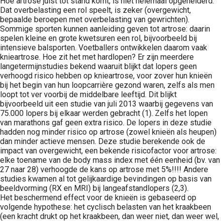
Hoe artrose juist tot stand komt, is niet helemaal opgehelderd.
Dat overbelasting een rol speelt, is zeker (overgewicht,
bepaalde beroepen met overbelasting van gewrichten).
Sommige sporten kunnen aanleiding geven tot artrose: daarin
spelen kleine en grote kwetsuren een rol, bijvoorbeeld bij
intensieve balsporten. Voetballers ontwikkelen daarom vaak
knieartrose. Hoe zit het met hardlopen? Er zijn meerdere
langetermijnstudies bekend waaruit blijkt dat lopers geen
verhoogd risico hebben op knieartrose, voor zover hun knieën
bij het begin van hun loopcarrière gezond waren, zelfs als men
loopt tot ver voorbij de middelbare leeftijd. Dit blijkt
bijvoorbeeld uit een studie van juli 2013 waarbij gegevens van
75.000 lopers bij elkaar werden gebracht (1). Zelfs het lopen
van marathons gaf geen extra risico. De lopers in deze studie
hadden nog minder risico op artrose (zowel knieën als heupen)
dan minder actieve mensen. Deze studie berekende ook de
impact van overgewicht, een bekende risicofactor voor artrose:
elke toename van de body mass index met één eenheid (bv. van
27 naar 28) verhoogde de kans op artrose met 5%!!!! Andere
studies kwamen al tot gelijkaardige bevindingen op basis van
beeldvorming (RX en MRI) bij langeafstandlopers (2,3).
Het beschermend effect voor de knieën is gebaseerd op
volgende hypothese: het cyclisch belasten van het kraakbeen
(een kracht drukt op het kraakbeen, dan weer niet, dan weer wel,