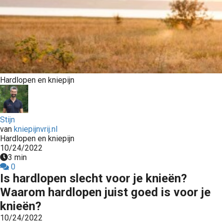
s kan de
e niet
oneren.
ieken
ische
s worden
Hardlopen en kniepijn
kt om
em
tie te
Stijn
elen over
van
kniepijnvrij.nl
drag van
Hardlopen en kniepijn
zoeker op
10/24/2022
3 min
site.
0
Is hardlopen slecht voor je knieën?
ing
Waarom hardlopen juist goed is voor je
ingcookies
knieën?
 gebruikt
10/24/2022
oekers te