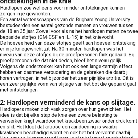
ontstekingen in de knie
Hardlopen zou wel eens voor minder ontstekingen kunnen
zorgen in je gewrichten.
Een aantal wetenschappers van de Brigham Young University
bestudeerden een aantal gezonde mannen en vrouwen tussen
de 18 en 35 jaar. Zowel voor als na het hardlopen maten ze twee
bepaalde stofjes (GM-CSF en IL-15) in het knievocht.
De hoeveelheid van deze stofjes geeft aan hoeveel ontsteking
er in je kniegewricht zit. Na 30 minuten hardlopen was het
niveau van deze stofjes bij de proefpersonen flink gedaald. Bij
proefpersonen die dat niet deden, bleef het niveau gelijk.
Volgens de onderzoeker kan het ook een lange-termijn effect
hebben en daarmee veroudering en de gebreken die daarbij
horen vertragen, in het bijzonder het zeer pijnlijke artritis. Dit is
een zeer pijnlijke vorm van slijtage van het bot die gepaard gaat
met ontstekingen.
2: Hardlopen verminderd de kans op slijtage.
Hardlopers maken zich vaak zorgen over hun gewrichten. Het
idee is dat bij elke stap de knie een zware belasting te
verwerken krijgt waardoor het kraakbeen zwaar onder druk komt
en slijt. Het klopt dat artrose een aandoening is waarbij
kraakbeen beschadigd wordt en ook het bot vervormt daarbij.