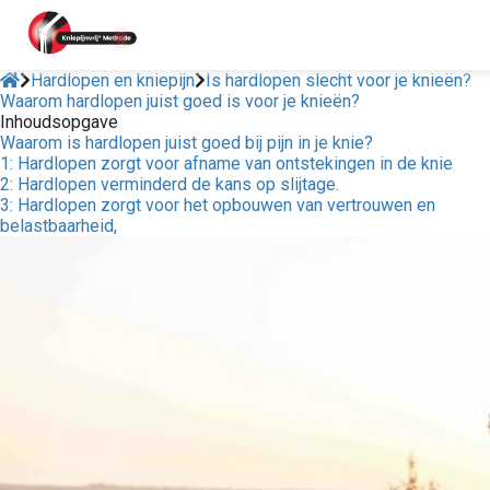
Hardlopen en kniepijn
Is hardlopen slecht voor je knieën?
Waarom hardlopen juist goed is voor je knieën?
Inhoudsopgave
ngen
Waarom is hardlopen juist goed bij pijn in je knie?
 policy
1: Hardlopen zorgt voor afname van ontstekingen in de knie
2: Hardlopen verminderd de kans op slijtage.
3: Hardlopen zorgt voor het opbouwen van vertrouwen en
belastbaarheid,
oneel
onele
s zijn
kelijk om
bsite te
ken. Ze
 gebruikt
asisfuncties
der deze