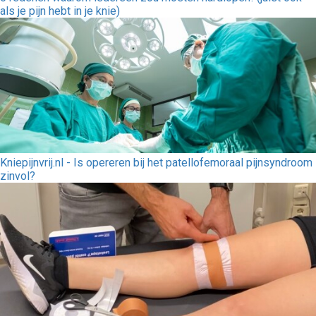
als je pijn hebt in je knie)
Kniepijnvrij.nl - Is opereren bij het patellofemoraal pijnsyndroom
zinvol?