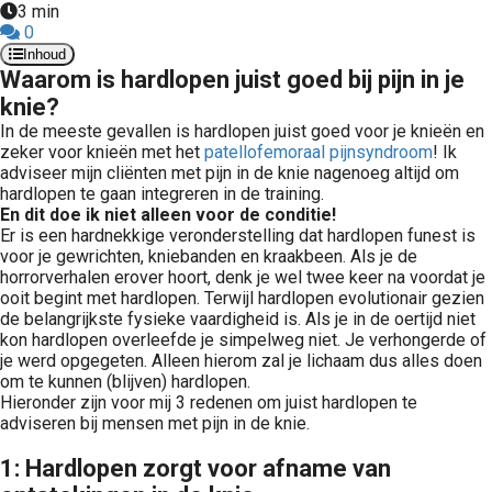
3 min
 op de
0
e. Hierdoor
Inhoud
 website-
Waarom is hardlopen juist goed bij pijn in je
ren
knie?
nte
In de meeste gevallen is hardlopen juist goed voor je knieën en
enties
zeker voor knieën met het
patellofemoraal pijnsyndroom
! Ik
adviseer mijn cliënten met pijn in de knie nagenoeg altijd om
gebaseerd
hardlopen te gaan integreren in de training.
 gedrag van
En dit doe ik niet alleen voor de conditie!
ezoeker.
Er is een hardnekkige veronderstelling dat hardlopen funest is
voor je gewrichten, kniebanden en kraakbeen. Als je de
horrorverhalen erover hoort, denk je wel twee keer na voordat je
ooit begint met hardlopen. Terwijl hardlopen evolutionair gezien
uren
de belangrijkste fysieke vaardigheid is. Als je in de oertijd niet
kon hardlopen overleefde je simpelweg niet. Je verhongerde of
je werd opgegeten. Alleen hierom zal je lichaam dus alles doen
om te kunnen (blijven) hardlopen.
Hieronder zijn voor mij 3 redenen om juist hardlopen te
adviseren bij mensen met pijn in de knie.
1: Hardlopen zorgt voor afname van