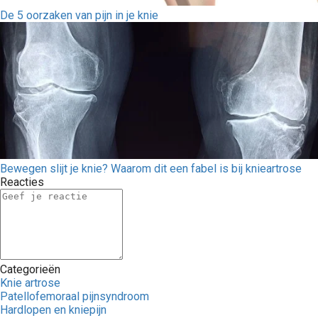
De 5 oorzaken van pijn in je knie
Bewegen slijt je knie? Waarom dit een fabel is bij knieartrose
Reacties
Categorieën
Knie artrose
Patellofemoraal pijnsyndroom
Hardlopen en kniepijn