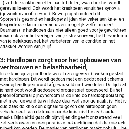
…) zet de kraakbeencellen aan tot delen, waardoor het wordt
gerevitaliseerd. Ook wordt het kraakbeen vanuit het synovia
(gewrichtsvocht) gevoed. Beweging stimuleert dit.
Sporten is gezond en hardlopers lijden niet vaker aan knie- en
heupartrose dan minder actieven, mogelijk zelfs minder!
Daarnaast is hardlopen dus niet alleen goed voor je gewrichten
maar ook voor het verlagen van je stressniveau, het bevorderen
van je geluksgevoel, het verbeteren van je conditie en het
strakker worden van je lijf.
3: Hardlopen zorgt voor het opbouwen van
vertrouwen en belastbaarheid,
In de kniepijnvrij methode wordt na ongeveer 6 weken gestart
met hardlopen. Dit wordt gedaan met een gedoseerd schema
waarbij hardlopen wordt afgewisseld met wandelen. De tijd dat
je hardloopt wordt gedoseerd progressief opgevoerd. Bij het
patellofemoraal pijnsyndroom is de knie de hardloopbelasting
niet meer gewend terwijl deze daar wel voor gemaakt is. Het is
dus zaak de knie een signaal te geven dat hardlopen geen
schade geeft aan de knie maar de knie juist belastbaarder
maakt. Bijna altijd gaat dit pijnvrij en dit geeft ontzettend veel
zelfvertrouwen en een positieve bekrachtiging dat de knie echt
pijnvrij kan worden. De manier van hardlopen maakt ook uit. Hoe