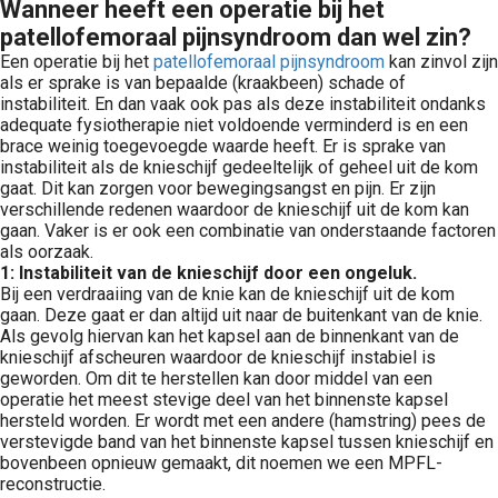
Wanneer heeft een operatie bij het
patellofemoraal pijnsyndroom dan wel zin?
Een operatie bij het
patellofemoraal pijnsyndroom
kan zinvol zijn
als er sprake is van bepaalde (kraakbeen) schade of
instabiliteit. En dan vaak ook pas als deze instabiliteit ondanks
adequate fysiotherapie niet voldoende verminderd is en een
brace weinig toegevoegde waarde heeft. Er is sprake van
instabiliteit als de knieschijf gedeeltelijk of geheel uit de kom
gaat. Dit kan zorgen voor bewegingsangst en pijn. Er zijn
verschillende redenen waardoor de knieschijf uit de kom kan
gaan. Vaker is er ook een combinatie van onderstaande factoren
als oorzaak.
1: Instabiliteit van de knieschijf door een ongeluk.
Bij een verdraaiing van de knie kan de knieschijf uit de kom
gaan. Deze gaat er dan altijd uit naar de buitenkant van de knie.
Als gevolg hiervan kan het kapsel aan de binnenkant van de
knieschijf afscheuren waardoor de knieschijf instabiel is
geworden. Om dit te herstellen kan door middel van een
operatie het meest stevige deel van het binnenste kapsel
hersteld worden. Er wordt met een andere (hamstring) pees de
verstevigde band van het binnenste kapsel tussen knieschijf en
bovenbeen opnieuw gemaakt, dit noemen we een MPFL-
reconstructie.