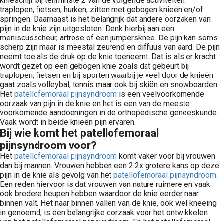
knieschijf bij tenminste 2 van de volgende activiteiten:
traplopen, fietsen, hurken, zitten met gebogen knieën en/of
springen. Daarnaast is het belangrijk dat andere oorzaken van
pijn in de knie zijn uitgesloten. Denk hierbij aan een
meniscusscheur, artrose of een jumpersknee. De pijn kan soms
scherp zijn maar is meestal zeurend en diffuus van aard. De pijn
neemt toe als de druk op de knie toeneemt. Dat is als er kracht
wordt gezet op een gebogen knie zoals dat gebeurt bij
traplopen, fietsen en bij sporten waarbij je veel door de knieën
gaat zoals volleybal, tennis maar ook bij skiën en snowboarden.
Het
patellofemoraal pijnsyndroom
is een veelvoorkomende
oorzaak van pijn in de knie en het is een van de meeste
voorkomende aandoeningen in de orthopedische geneeskunde.
Vaak wordt in beide knieën pijn ervaren.
Bij wie komt het patellofemoraal
pijnsyndroom voor?
Het
patellofemoraal pijnsyndroom
komt vaker voor bij vrouwen
dan bij mannen. Vrouwen hebben een 2.2x grotere kans op deze
pijn in de knie als gevolg van het
patellofemoraal pijnsyndroom
.
Een reden hiervoor is dat vrouwen van nature ruimere en vaak
ook bredere heupen hebben waardoor de knie eerder naar
binnen valt. Het naar binnen vallen van de knie, ook wel kneeing
in genoemd, is een belangrijke oorzaak voor het ontwikkelen