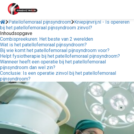
Patellofemoraal pijnsyndroom
Kniepijnvrij.nl - Is opereren
bij het patellofemoraal pijnsyndroom zinvol?
Inhoudsopgave
ngen
Combispreekuren: Het beste van 2 werelden
 policy
Wat is het patellofemoraal pijnsyndroom?
Bij wie komt het patellofemoraal pijnsyndroom voor?
Helpt fysiotherapie bij het patellofemoraal pijnsyndroom?
Wanneer heeft een operatie bij het patellofemoraal
pijnsyndroom dan wel zin?
oneel
Conclusie: Is een operatie zinvol bij het patellofemoraal
pijnsyndroom?
onele
s zijn
kelijk om
bsite te
ken. Ze
 gebruikt
asisfuncties
der deze