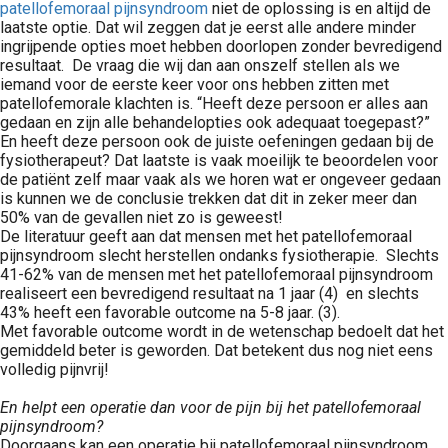
patellofemoraal pijnsyndroom
niet de oplossing is en altijd de
laatste optie. Dat wil zeggen dat je eerst alle andere minder
ingrijpende opties moet hebben doorlopen zonder bevredigend
resultaat. De vraag die wij dan aan onszelf stellen als we
iemand voor de eerste keer voor ons hebben zitten met
patellofemorale klachten is. “Heeft deze persoon er alles aan
gedaan en zijn alle behandelopties ook adequaat toegepast?”
En heeft deze persoon ook de juiste oefeningen gedaan bij de
fysiotherapeut? Dat laatste is vaak moeilijk te beoordelen voor
de patiënt zelf maar vaak als we horen wat er ongeveer gedaan
is kunnen we de conclusie trekken dat dit in zeker meer dan
50% van de gevallen niet zo is geweest!
De literatuur geeft aan dat mensen met het patellofemoraal
pijnsyndroom slecht herstellen ondanks fysiotherapie. Slechts
41-62% van de mensen met het patellofemoraal pijnsyndroom
realiseert een bevredigend resultaat na 1 jaar (4) en slechts
43% heeft een favorable outcome na 5-8 jaar. (3).
Met favorable outcome wordt in de wetenschap bedoelt dat het
gemiddeld beter is geworden. Dat betekent dus nog niet eens
volledig pijnvrij!
En helpt een operatie dan voor de pijn bij het patellofemoraal
pijnsyndroom?
Doorgaans kan een operatie bij patellofemoraal pijnsyndroom