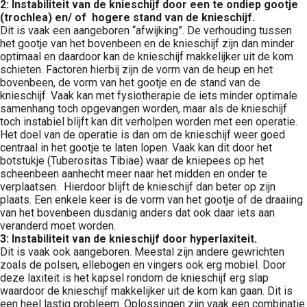
2: Instabiliteit van de knieschijf door een te ondiep gootje
(trochlea) en/ of hogere stand van de knieschijf.
Dit is vaak een aangeboren “afwijking”. De verhouding tussen
het gootje van het bovenbeen en de knieschijf zijn dan minder
optimaal en daardoor kan de knieschijf makkelijker uit de kom
schieten. Factoren hierbij zijn de vorm van de heup en het
bovenbeen, de vorm van het gootje en de stand van de
knieschijf. Vaak kan met fysiotherapie de iets minder optimale
samenhang toch opgevangen worden, maar als de knieschijf
toch instabiel blijft kan dit verholpen worden met een operatie.
Het doel van de operatie is dan om de knieschijf weer goed
centraal in het gootje te laten lopen. Vaak kan dit door het
botstukje (Tuberositas Tibiae) waar de kniepees op het
scheenbeen aanhecht meer naar het midden en onder te
verplaatsen. Hierdoor blijft de knieschijf dan beter op zijn
plaats. Een enkele keer is de vorm van het gootje of de draaiing
van het bovenbeen dusdanig anders dat ook daar iets aan
veranderd moet worden.
3: Instabiliteit van de knieschijf door hyperlaxiteit.
Dit is vaak ook aangeboren. Meestal zijn andere gewrichten
zoals de polsen, ellebogen en vingers ook erg mobiel. Door
deze laxiteit is het kapsel rondom de knieschijf erg slap
waardoor de knieschijf makkelijker uit de kom kan gaan. Dit is
een heel lastig probleem. Oplossingen zijn vaak een combinatie