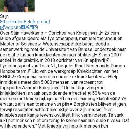
Stijn
89 artikelen
Bekijk profiel
website
Over Stijn Haverkamp – Oprichter van Kniepijnvrij 🦵 2x cum
laude afgestudeerd als fysiotherapeut, manueel therapeut én
Master of Science🦵 Wetenschappelijke basis: deed in
samenwerking met de Universiteit van Brussel onderzoek naar
de relatie tussen knieklachten en rugmobiliteit🦵 Sinds 2007
actief in de praktijk, in 2018 oprichter van Kniepijnvrij🦵
Fysiotherapeut van TeamNL, begeleidt het Nederlands Dames
Handbalteam🦵 Lid van de werkgroep Knieklachten van het
KNGF🦵 Gespecialiseerd in complexe knieklachten🦵 Hielp
inmiddels meer dan 5.000 mensen, van recreant tot
topsporterWaarom Kniepijnvrij? De huidige zorg voor
knieklachten is vaak onvoldoende effectief:❌ 50% van de
mensen met knieschijfpijn heeft na een jaar nog klachten❌ 25%
ervaart zelfs een toename van pijn❌ Zorgkosten blijven stijgen,
terwijl resultaten achterblijvenStijn over zijn missie: “Een
knieblessure kan je levenskwaliteit flink verminderen. Te vaak
lukt het mensen niet om terug te keren naar hun oude niveau. Dat
wil ik veranderen.”“Met Kniepijnvrij help ik mensen hun