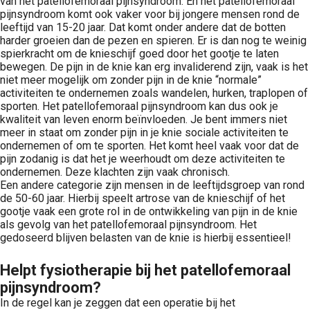
van het patellofemoraal pijnsyndroom. En het patellofemoraal
pijnsyndroom komt ook vaker voor bij jongere mensen rond de
leeftijd van 15-20 jaar. Dat komt onder andere dat de botten
harder groeien dan de pezen en spieren. Er is dan nog te weinig
spierkracht om de knieschijf goed door het gootje te laten
bewegen. De pijn in de knie kan erg invaliderend zijn, vaak is het
niet meer mogelijk om zonder pijn in de knie “normale”
activiteiten te ondernemen zoals wandelen, hurken, traplopen of
sporten. Het patellofemoraal pijnsyndroom kan dus ook je
kwaliteit van leven enorm beïnvloeden. Je bent immers niet
meer in staat om zonder pijn in je knie sociale activiteiten te
ondernemen of om te sporten. Het komt heel vaak voor dat de
pijn zodanig is dat het je weerhoudt om deze activiteiten te
ondernemen. Deze klachten zijn vaak chronisch.
Een andere categorie zijn mensen in de leeftijdsgroep van rond
de 50-60 jaar. Hierbij speelt artrose van de knieschijf of het
gootje vaak een grote rol in de ontwikkeling van pijn in de knie
als gevolg van het patellofemoraal pijnsyndroom. Het
gedoseerd blijven belasten van de knie is hierbij essentieel!
Helpt fysiotherapie bij het patellofemoraal
pijnsyndroom?
In de regel kan je zeggen dat een operatie bij het