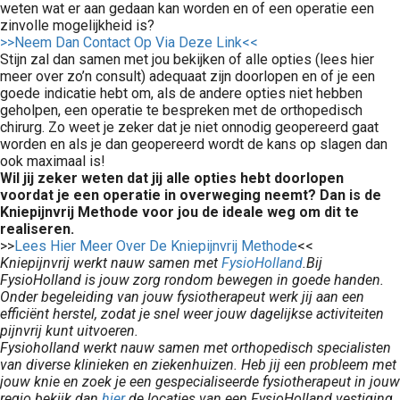
weten wat er aan gedaan kan worden en of een operatie een
zinvolle mogelijkheid is?
>>Neem Dan Contact Op Via Deze Link<<
Stijn zal dan samen met jou bekijken of alle opties (lees hier
meer over zo’n consult) adequaat zijn doorlopen en of je een
goede indicatie hebt om, als de andere opties niet hebben
geholpen, een operatie te bespreken met de orthopedisch
chirurg. Zo weet je zeker dat je niet onnodig geopereerd gaat
worden en als je dan geopereerd wordt de kans op slagen dan
ook maximaal is!
Wil jij zeker weten dat jij alle opties hebt doorlopen
voordat je een operatie in overweging neemt? Dan is de
Kniepijnvrij Methode voor jou de ideale weg om dit te
realiseren.
>>
Lees Hier Meer Over De Kniepijnvrij Methode
<<
Kniepijnvrij werkt nauw samen met
FysioHolland
.
Bij
FysioHolland is jouw zorg rondom bewegen in goede handen.
Onder begeleiding van jouw fysiotherapeut werk jij aan een
efficiënt herstel, zodat je snel weer jouw dagelijkse activiteiten
pijnvrij kunt uitvoeren.
Fysioholland werkt nauw samen met orthopedisch specialisten
van diverse klinieken en ziekenhuizen. Heb jij een probleem met
jouw knie en zoek je een gespecialiseerde fysiotherapeut in jouw
regio bekijk dan
hier
de locaties van een FysioHolland vestiging