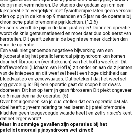
de pijn niet verminderen. De studies die gedaan zijn om een
kijkoperatie te vergelijken met fysiotherapie laten geen verschil
zien op pijn in de knie op 9 maanden en 5 jaar na de operatie bij
chronische patellofemorale pijnklachten. (1,2,6)
En soms wordt de pijn in de knie juist erger! Door een operatie
wordt de knie getraumatiseerd en moet daar dus ook eerst van
herstellen. Dit geeft zeker in de beginfase meer klachten dan
voor de operatie.
Een vaak niet genoemde negatieve bijwerking van een
kijkoperatie bij het patellofemoraal pijnsyndroom kan komen
door het fibroseren (verlittekenen) van het hoffa weefsel. Dit
hoffaweefsel (Lichaam van Hoffa) zit onder en aan de zijkanten
van de kniepees en dit weefsel heeft een hoge dichtheid aan
bloedvaatjes en zenuwvaatjes. Dat betekent dat het weefsel
erg gevoelig is! Bij een operatie gaat de scope hier dwars
doorheen. Dit kan op termijn gaan fibroseren Dit piekt ongeveer
op 6 maanden na de operatie. (5)
Over het algemeen kan je dus stellen dat een operatie dat als
doel heeft pijnvermindering te realiseren bij patellofemorale
klachten geen toegevoegde waarde heeft en zelfs risico’s kent
dat het erger wordt!
Maar in sommige gevallen zijn operaties bij het
patellofemoraal pijnsyndroom wel zinvol!