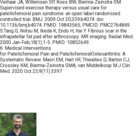
Verhaar JA, Willemsen SP, Koes BW, Bierma-Zeinstra SM.
Supervised exercise therapy versus usual care for
patellofemoral pain syndrome: an open label randomised
controlled trial. BMJ. 2009 Oct 20;339:b4074. doi:
10.1136/bmj.b4074. PMID: 19843565; PMCID: PMC2764849.
5:Tang G, Niitsu M, Ikeda K, Endo H, Itai Y. Fibrous scar in the
infrapatellar fat pad after arthroscopy: MR imaging. Radiat Med.
2000 Jan-Feb;18(1):1-5. PMID: 10852649.
6: Medical Interventions
for Patellofemoral Pain and PatellofemoralOsteoarthritis: A
Systematic Review. Macri EM, Hart HF, Thwaites D, Barton CJ,
Crossley KM, Bierma-Zeinstra SMA, van Middelkoop M.J Clin
Med. 2020 Oct 23;9(11):3397