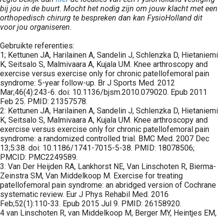
bij jou in de buurt. Mocht het nodig zijn om jouw klacht met een
orthopedisch chirurg te bespreken dan kan FysioHolland dit
voor jou organiseren.
Gebruikte referenties:
1; Kettunen JA, Harilainen A, Sandelin J, Schlenzka D, Hietaniemi
K, Seitsalo S, Malmivaara A, Kujala UM. Knee arthroscopy and
exercise versus exercise only for chronic patellofemoral pain
syndrome: 5-year follow-up. Br J Sports Med. 2012
Mar;46(4):243-6. doi: 10.1136/bjsm.2010.079020. Epub 2011
Feb 25. PMID: 21357578.
2: Kettunen JA, Harilainen A, Sandelin J, Schlenzka D, Hietaniemi
K, Seitsalo S, Malmivaara A, Kujala UM. Knee arthroscopy and
exercise versus exercise only for chronic patellofemoral pain
syndrome: a randomized controlled trial. BMC Med. 2007 Dec
13;5:38. doi: 10.1186/1741-7015-5-38. PMID: 18078506;
PMCID: PMC2249589.
3: Van Der Heijden RA, Lankhorst NE, Van Linschoten R, Bierma-
Zeinstra SM, Van Middelkoop M. Exercise for treating
patellofemoral pain syndrome: an abridged version of Cochrane
systematic review. Eur J Phys Rehabil Med. 2016
Feb;52(1):110-33. Epub 2015 Jul 9. PMID: 26158920.
4 van Linschoten R, van Middelkoop M, Berger MY, Heintjes EM,