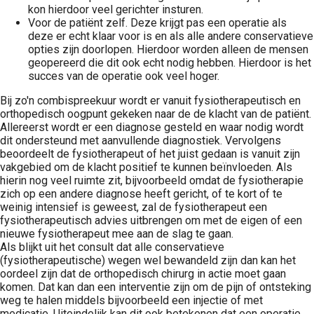
kon hierdoor veel gerichter insturen.
Voor de patiënt zelf. Deze krijgt pas een operatie als
deze er echt klaar voor is en als alle andere conservatieve
opties zijn doorlopen. Hierdoor worden alleen de mensen
geopereerd die dit ook echt nodig hebben. Hierdoor is het
succes van de operatie ook veel hoger.
Bij zo'n combispreekuur wordt er vanuit fysiotherapeutisch en
orthopedisch oogpunt gekeken naar de de klacht van de patiënt.
Allereerst wordt er een diagnose gesteld en waar nodig wordt
dit ondersteund met aanvullende diagnostiek. Vervolgens
beoordeelt de fysiotherapeut of het juist gedaan is vanuit zijn
vakgebied om de klacht positief te kunnen beïnvloeden. Als
hierin nog veel ruimte zit, bijvoorbeeld omdat de fysiotherapie
zich op een andere diagnose heeft gericht, of te kort of te
weinig intensief is geweest, zal de fysiotherapeut een
fysiotherapeutisch advies uitbrengen om met de eigen of een
nieuwe fysiotherapeut mee aan de slag te gaan.
Als blijkt uit het consult dat alle conservatieve
(fysiotherapeutische) wegen wel bewandeld zijn dan kan het
oordeel zijn dat de orthopedisch chirurg in actie moet gaan
komen. Dat kan dan een interventie zijn om de pijn of ontsteking
weg te halen middels bijvoorbeeld een injectie of met
medicatie. Uiteindelijk kan dit ook betekenen dat een operatie