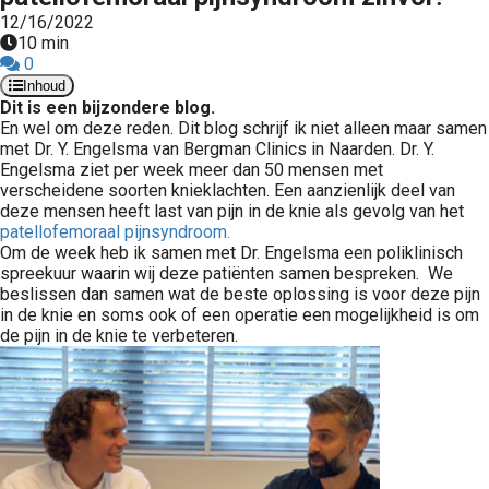
 op de
12/16/2022
10 min
e. Hierdoor
0
 website-
Inhoud
ren
Dit is een bijzondere blog.
nte
En wel om deze reden. Dit blog schrijf ik niet alleen maar samen
met Dr. Y. Engelsma van Bergman Clinics in Naarden. Dr. Y.
enties
Engelsma ziet per week meer dan 50 mensen met
gebaseerd
verscheidene soorten knieklachten. Een aanzienlijk deel van
 gedrag van
deze mensen heeft last van pijn in de knie als gevolg van het
ezoeker.
patellofemoraal pijnsyndroom.
Om de week heb ik samen met Dr. Engelsma een poliklinisch
spreekuur waarin wij deze patiënten samen bespreken. We
beslissen dan samen wat de beste oplossing is voor deze pijn
uren
in de knie en soms ook of een operatie een mogelijkheid is om
de pijn in de knie te verbeteren.