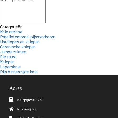
Categorieën
Knie artrose
Patellofemoraal pijnsyndroom
Hardlopen en kniepijn
Chronische kniepijn
Jumpers knee
Blessure
Kniepijn
Lopersknie
Pijn binnenzijde knie
Adres
Kniepijnvrij B.V.
Rijksweg 69,