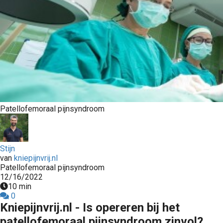
s kan de
e niet
oneren.
ieken
ische
s worden
kt om
em
Patellofemoraal pijnsyndroom
tie te
elen over
drag van
zoeker op
Stijn
van
kniepijnvrij.nl
site.
Patellofemoraal pijnsyndroom
12/16/2022
ing
10 min
0
ingcookies
Kniepijnvrij.nl - Is opereren bij het
 gebruikt
patellofemoraal pijnsyndroom zinvol?
oekers te