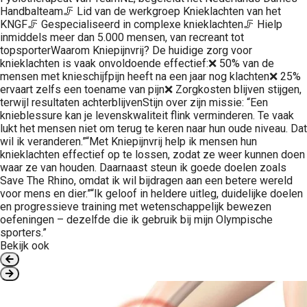
Handbalteam🦵 Lid van de werkgroep Knieklachten van het
KNGF🦵 Gespecialiseerd in complexe knieklachten🦵 Hielp
inmiddels meer dan 5.000 mensen, van recreant tot
topsporterWaarom Kniepijnvrij? De huidige zorg voor
knieklachten is vaak onvoldoende effectief:❌ 50% van de
mensen met knieschijfpijn heeft na een jaar nog klachten❌ 25%
ervaart zelfs een toename van pijn❌ Zorgkosten blijven stijgen,
terwijl resultaten achterblijvenStijn over zijn missie: “Een
knieblessure kan je levenskwaliteit flink verminderen. Te vaak
lukt het mensen niet om terug te keren naar hun oude niveau. Dat
wil ik veranderen.”“Met Kniepijnvrij help ik mensen hun
knieklachten effectief op te lossen, zodat ze weer kunnen doen
waar ze van houden. Daarnaast steun ik goede doelen zoals
Save The Rhino, omdat ik wil bijdragen aan een betere wereld
voor mens en dier.”“Ik geloof in heldere uitleg, duidelijke doelen
en progressieve training met wetenschappelijk bewezen
oefeningen – dezelfde die ik gebruik bij mijn Olympische
sporters.”
Bekijk ook