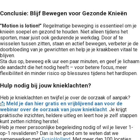
Conclusie: Blijf Bewegen voor Gezonde Knieën
"Motion is lotion!"
Regelmatige beweging is essentieel om je
knieën soepel en gezond te houden. Niet alleen tijdens het
sporten, maar juist ook gedurende je werkdag. Door af te
wisselen tussen zitten, staan en actief bewegen, verbeter je de
doorbloeding van je gewrichten en help je je kraakbeen vitaal te
blijven.
Sta dus op, beweeg elk uur een paar minuten, en geef je lichaam
de aandacht die het nodig heeft – voor betere focus, meer
flexibiliteit én minder risico op blessures tijdens het hardlopen.
Hulp nodig bij jouw knieklachten?
Heb je knieklachten en twijfel je over de oorzaak of aanpak?
📩
Meld je dan hier gratis en vrijblijvend aan voor de
webinar over de oorzaak van jouw knieklacht
.
Je krijgt
praktische inzichten, heldere uitleg en leert hoe je zelf stappen
kunt zetten richting herstel.
Heb je meer persoonlijke begeleiding nodig of wil je liever 1-
op-1 revalideren? Dan is het goed om te weten dat we
samenwerken met
FysioHolland
. Met meer dan 100 locaties