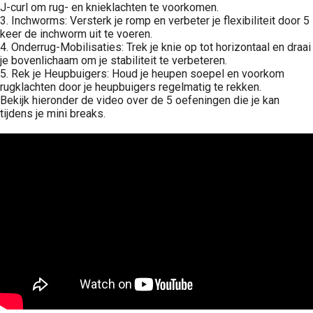
J-curl om rug- en knieklachten te voorkomen.
3. Inchworms: Versterk je romp en verbeter je flexibiliteit door 5
keer de inchworm uit te voeren.
4. Onderrug-Mobilisaties: Trek je knie op tot horizontaal en draai
je bovenlichaam om je stabiliteit te verbeteren.
5. Rek je Heupbuigers: Houd je heupen soepel en voorkom
rugklachten door je heupbuigers regelmatig te rekken.
Bekijk hieronder de video over de 5 oefeningen die je kan
tijdens je mini breaks.