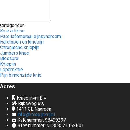
Categorieën
Knie artrose
Patellofemoraal pijnsyndroom
Hardlopen en kniepijn
Chronische kniepijn
Jumpers knee
Blessure
Kniepijn
Lopersknie
Pijn binnenzijde knie
Adres
Kniepijnvrij B.V.
Rijksweg 69,
1411 GE
Naarden
info@kniepijnvrij.nl
KvK nummer: 98499297
BTW nummer: NL868521152B01