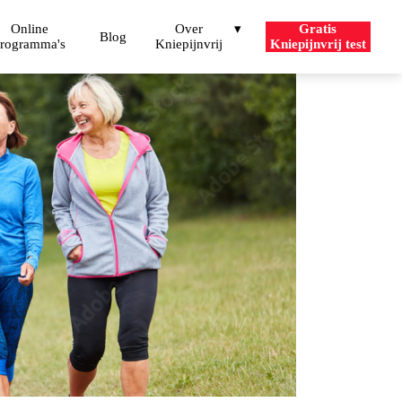
Online
Over
Gratis
Blog
rogramma's
Kniepijnvrij
Kniepijnvrij test