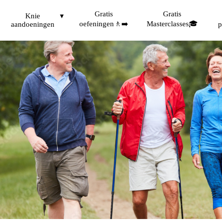
Gratis
Gratis
eartrose
Knie
oefeningen🚶‍➡️
Masterclasses🎓
aandoeningen
p