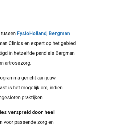
g tussen
FysioHolland
,
Bergman
man Clinics en expert op het gebied
stigd in hetzelfde pand als Bergman
an artrosezorg.
rogramma gericht aan jouw
st is het mogelijk om, indien
ngesloten praktijken.
ies verspreid door heel
en voor passende zorg en