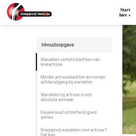
Knie artrose
Wandelen verlicht klachten van kni
Start
hier »
Inhoudsopgave
Wandelen verlicht klachten van
knieartrose
Minder artroseklachten én minder
achteruitgang bij wandelen
Wandelen bij artrose is een
absolute winnaar
Eeuwenoud ontzettend goed
advies
Kniepijnvrij wandelen met artrose?
Dat kan.