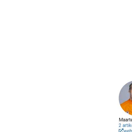
Maart
2 arti
web