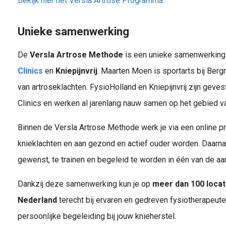
Bekijk hier het Versla Artrose Programma
Unieke samenwerking
De
Versla Artrose Methode
is een unieke samenwerkin
Clinics
en
Kniepijnvrij
. Maarten Moen is sportarts bij Berg
van artroseklachten. FysioHolland en Kniepijnvrij zijn geve
Clinics en werken al jarenlang nauw samen op het gebied v
Binnen de Versla Artrose Methode werk je via een online p
knieklachten en aan gezond en actief ouder worden. Daarnaa
gewenst, te trainen en begeleid te worden in één van de aa
Dankzij deze samenwerking kun je op
meer dan 100 locat
Nederland
terecht bij ervaren en gedreven fysiotherapeut
persoonlijke begeleiding bij jouw knieherstel.