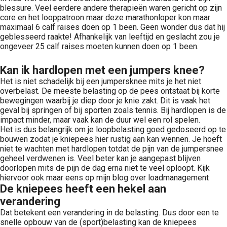
blessure. Veel eerdere andere therapieën waren gericht op zijn
core en het looppatroon maar deze marathonloper kon maar
maximaal 6 calf raises doen op 1 been. Geen wonder dus dat hij
geblesseerd raakte! Afhankelijk van leeftijd en geslacht zou je
ongeveer 25 calf raises moeten kunnen doen op 1 been.
Kan ik hardlopen met een jumpers knee?
Het is niet schadelijk bij een jumpersknee mits je het niet
overbelast. De meeste belasting op de pees ontstaat bij korte
bewegingen waarbij je diep door je knie zakt. Dit is vaak het
geval bij springen of bij sporten zoals tennis. Bij hardlopen is de
impact minder, maar vaak kan de duur wel een rol spelen.
Het is dus belangrijk om je loopbelasting goed gedoseerd op te
bouwen zodat je kniepees hier rustig aan kan wennen. Je hoeft
niet te wachten met hardlopen totdat de pijn van de jumpersnee
geheel verdwenen is. Veel beter kan je aangepast blijven
doorlopen mits de pijn de dag erna niet te veel oploopt. Kijk
hiervoor ook maar eens op mijn blog over loadmanagement
De kniepees heeft een hekel aan
verandering
Dat betekent een verandering in de belasting. Dus door een te
snelle opbouw van de (sport)belasting kan de kniepees