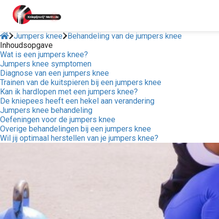
Jumpers knee
Behandeling van de jumpers knee
Inhoudsopgave
Wat is een jumpers knee?
ngen
Jumpers knee symptomen
 policy
Diagnose van een jumpers knee
Trainen van de kuitspieren bij een jumpers knee
Kan ik hardlopen met een jumpers knee?
De kniepees heeft een hekel aan verandering
Jumpers knee behandeling
oneel
Oefeningen voor de jumpers knee
Overige behandelingen bij een jumpers knee
onele
Wil jij optimaal herstellen van je jumpers knee?
s zijn
kelijk om
bsite te
ken. Ze
 gebruikt
asisfuncties
der deze