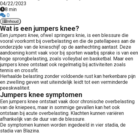
04/22/2023
 op de
8 min
e. Hierdoor
0
 website-
Inhoud
Wat is een jumpers knee?
ren
nte
Een
jumpers knee
, ofwel springers knie, is een blessure die
vooral voorkomt bij overbelasting en die de patellapees aan de
enties
onderzijde van de knieschijf op de aanhechting aantast. Deze
gebaseerd
aandoening komt vaak voor bij sporten waarbij sprake is van een
 gedrag van
hoge sprongbelasting, zoals volleybal en basketbal. Maar een
jumpers knee ontstaat ook regelmatig bij activiteiten zoals
ezoeker.
tennis en crossfit.
Herhaalde belasting zonder voldoende rust kan herkenbare pijn
en zwelling geven wat uiteindelijk leidt tot een verminderde
uren
peeskwaliteit.
Jumpers knee symptomen
Een jumpers knee ontstaat vaak door chronische overbelasting
van de kniepees, maar in sommige gevallen kan het ook
ontstaan bij acute overbelasting. Klachten kunnen variëren
afhankelijk van de duur van de blessure.
De symptomen kunnen worden ingedeeld in vier stadia, de
stadia van Blazina.