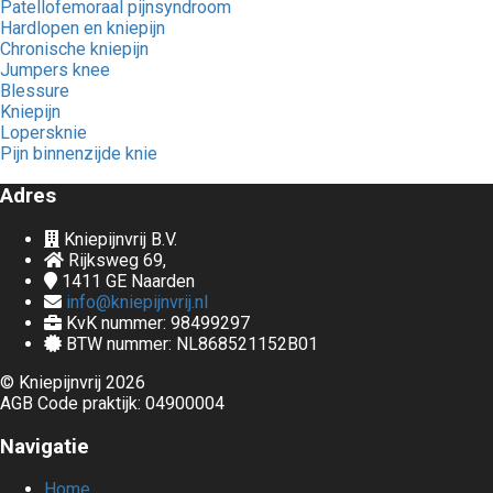
Patellofemoraal pijnsyndroom
Hardlopen en kniepijn
Chronische kniepijn
Jumpers knee
Blessure
Kniepijn
Lopersknie
Pijn binnenzijde knie
Adres
Kniepijnvrij B.V.
Rijksweg 69,
1411 GE
Naarden
info@kniepijnvrij.nl
KvK nummer: 98499297
BTW nummer: NL868521152B01
© Kniepijnvrij 2026
AGB Code praktijk: 04900004
Navigatie
Home