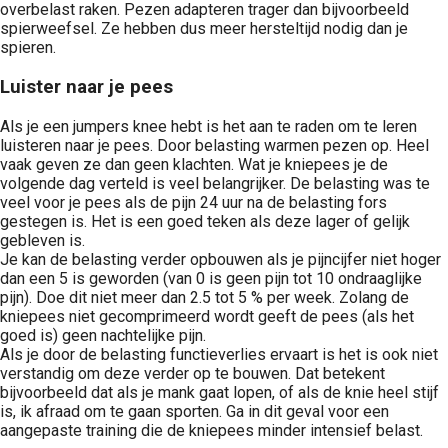
overbelast raken. Pezen adapteren trager dan bijvoorbeeld
spierweefsel. Ze hebben dus meer hersteltijd nodig dan je
spieren.
Luister naar je pees
Als je een jumpers knee hebt is het aan te raden om te leren
luisteren naar je pees. Door belasting warmen pezen op. Heel
vaak geven ze dan geen klachten. Wat je kniepees je de
volgende dag verteld is veel belangrijker. De belasting was te
veel voor je pees als de pijn 24 uur na de belasting fors
gestegen is. Het is een goed teken als deze lager of gelijk
gebleven is.
Je kan de belasting verder opbouwen als je pijncijfer niet hoger
dan een 5 is geworden (van 0 is geen pijn tot 10 ondraaglijke
pijn). Doe dit niet meer dan 2.5 tot 5 % per week. Zolang de
kniepees niet gecomprimeerd wordt geeft de pees (als het
goed is) geen nachtelijke pijn.
Als je door de belasting functieverlies ervaart is het is ook niet
verstandig om deze verder op te bouwen. Dat betekent
bijvoorbeeld dat als je mank gaat lopen, of als de knie heel stijf
is, ik afraad om te gaan sporten. Ga in dit geval voor een
aangepaste training die de kniepees minder intensief belast.