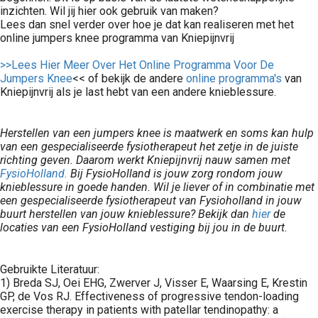
inzichten. Wil jij hier ook gebruik van maken?
Lees dan snel verder over hoe je dat kan realiseren met het
online jumpers knee programma van Kniepijnvrij
>>Lees Hier Meer Over Het Online Programma Voor De
Jumpers Knee
<< of bekijk de andere
online programma's
van
Kniepijnvrij als je last hebt van een andere knieblessure.
Herstellen van een jumpers knee is maatwerk en soms kan hulp
van een gespecialiseerde fysiotherapeut het zetje in de juiste
richting geven. Daarom werkt Kniepijnvrij nauw samen met
FysioHolland.
Bij FysioHolland is jouw zorg rondom jouw
knieblessure in goede handen. Wil je liever of in combinatie met
een gespecialiseerde fysiotherapeut van Fysioholland in jouw
buurt herstellen van jouw knieblessure? B
ekijk dan
hier
de
locaties van een FysioHolland vestiging bij jou in de buurt.
Gebruikte Literatuur:
1) Breda SJ, Oei EHG, Zwerver J, Visser E, Waarsing E, Krestin
GP, de Vos RJ. Effectiveness of progressive tendon-loading
exercise therapy in patients with patellar tendinopathy: a