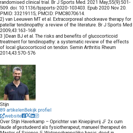
randomised clinical trial. Br J Sports Med. 2021 May;55(9):501-
509. doi: 10.1136/bjsports-2020-103403. Epub 2020 Nov 20.
PMID: 33219115; PMCID: PMC8070614.
2) van Leeuwen MT et al. Extracorporeal shockwave therapy for
patellar tendinopathy: a review of the literature. Br J Sports Med
2009;43:163-168
3 )Dean BJ et al. The risks and benefits of glucocorticoid
treatment for tendinopathy: a systematic review of the effects
of local glucocorticoid on tendon. Semin Arthritis Rheum
2014;43:570-576
Stijn
89 artikelen
Bekijk profiel
website
Over Stijn Haverkamp – Oprichter van Kniepijnvrij 🦵 2x cum
laude afgestudeerd als fysiotherapeut, manueel therapeut én
Master of Science🦵 Wetenschappelijke basis: deed in