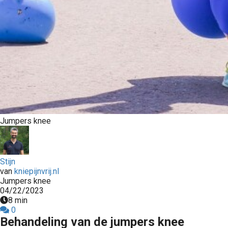
s kan de
e niet
oneren.
ieken
ische
s worden
kt om
em
tie te
Jumpers knee
elen over
drag van
zoeker op
Stijn
site.
van
kniepijnvrij.nl
Jumpers knee
ing
04/22/2023
8 min
ingcookies
0
 gebruikt
Behandeling van de jumpers knee
oekers te