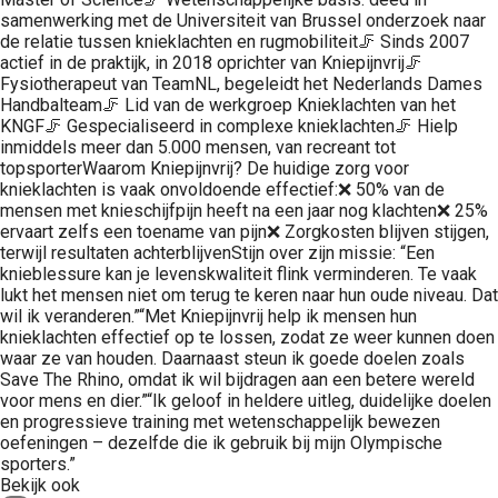
samenwerking met de Universiteit van Brussel onderzoek naar
de relatie tussen knieklachten en rugmobiliteit🦵 Sinds 2007
actief in de praktijk, in 2018 oprichter van Kniepijnvrij🦵
Fysiotherapeut van TeamNL, begeleidt het Nederlands Dames
Handbalteam🦵 Lid van de werkgroep Knieklachten van het
KNGF🦵 Gespecialiseerd in complexe knieklachten🦵 Hielp
inmiddels meer dan 5.000 mensen, van recreant tot
topsporterWaarom Kniepijnvrij? De huidige zorg voor
knieklachten is vaak onvoldoende effectief:❌ 50% van de
mensen met knieschijfpijn heeft na een jaar nog klachten❌ 25%
ervaart zelfs een toename van pijn❌ Zorgkosten blijven stijgen,
terwijl resultaten achterblijvenStijn over zijn missie: “Een
knieblessure kan je levenskwaliteit flink verminderen. Te vaak
lukt het mensen niet om terug te keren naar hun oude niveau. Dat
wil ik veranderen.”“Met Kniepijnvrij help ik mensen hun
knieklachten effectief op te lossen, zodat ze weer kunnen doen
waar ze van houden. Daarnaast steun ik goede doelen zoals
Save The Rhino, omdat ik wil bijdragen aan een betere wereld
voor mens en dier.”“Ik geloof in heldere uitleg, duidelijke doelen
en progressieve training met wetenschappelijk bewezen
oefeningen – dezelfde die ik gebruik bij mijn Olympische
sporters.”
Bekijk ook