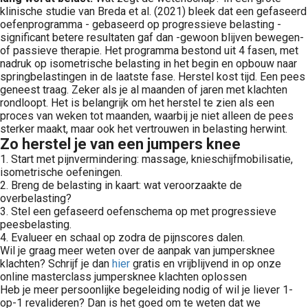
klinische studie van Breda et al. (2021) bleek dat een gefaseerd
oefenprogramma - gebaseerd op progressieve belasting -
significant betere resultaten gaf dan -gewoon blijven bewegen-
of passieve therapie. Het programma bestond uit 4 fasen, met
nadruk op isometrische belasting in het begin en opbouw naar
springbelastingen in de laatste fase. Herstel kost tijd. Een pees
geneest traag. Zeker als je al maanden of jaren met klachten
rondloopt. Het is belangrijk om het herstel te zien als een
proces van weken tot maanden, waarbij je niet alleen de pees
sterker maakt, maar ook het vertrouwen in belasting herwint.
Zo herstel je van een jumpers knee
1. Start met pijnvermindering: massage, knieschijfmobilisatie,
isometrische oefeningen.
2. Breng de belasting in kaart: wat veroorzaakte de
overbelasting?
3. Stel een gefaseerd oefenschema op met progressieve
peesbelasting.
4. Evalueer en schaal op zodra de pijnscores dalen.
Wil je graag meer weten over de aanpak van jumpersknee
klachten? Schrijf je dan
hier
gratis en vrijblijvend in op onze
online masterclass jumpersknee klachten oplossen
Heb je meer persoonlijke begeleiding nodig of wil je liever 1-
op-1 revalideren? Dan is het goed om te weten dat we