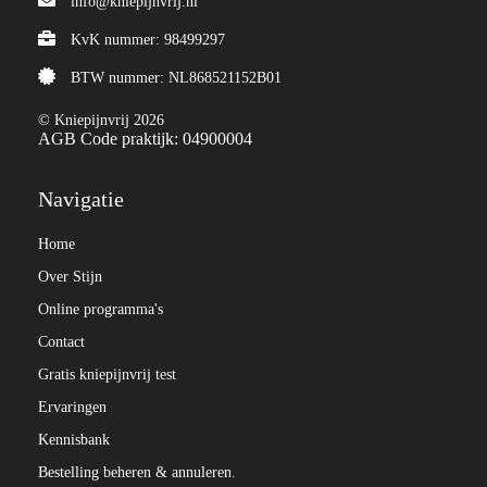
info@kniepijnvrij.nl
KvK nummer: 98499297
BTW nummer: NL868521152B01
© Kniepijnvrij 2026
AGB Code praktijk: 04900004
Navigatie
Home
Over Stijn
Online programma's
Contact
Gratis kniepijnvrij test
Ervaringen
Kennisbank
Bestelling beheren & annuleren.