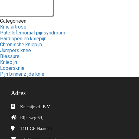
Categorieën
Knie artrose
Patellofemoraal pijnsyndroom
Hardlopen en kniepijn
Chronische kniepijn
Jumpers knee
Blessure
Kniepijn
Lopersknie
Pijn binnenzijde knie
Adres
Kniepijnvrij B.V.
Rijksweg 69,
1411 GE
Naarden