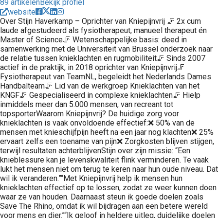
89 artikelen
Bekijk profiel
website
Over Stijn Haverkamp – Oprichter van Kniepijnvrij 🦵 2x cum
laude afgestudeerd als fysiotherapeut, manueel therapeut én
Master of Science🦵 Wetenschappelijke basis: deed in
samenwerking met de Universiteit van Brussel onderzoek naar
de relatie tussen knieklachten en rugmobiliteit🦵 Sinds 2007
actief in de praktijk, in 2018 oprichter van Kniepijnvrij🦵
Fysiotherapeut van TeamNL, begeleidt het Nederlands Dames
Handbalteam🦵 Lid van de werkgroep Knieklachten van het
KNGF🦵 Gespecialiseerd in complexe knieklachten🦵 Hielp
inmiddels meer dan 5.000 mensen, van recreant tot
topsporterWaarom Kniepijnvrij? De huidige zorg voor
knieklachten is vaak onvoldoende effectief:❌ 50% van de
mensen met knieschijfpijn heeft na een jaar nog klachten❌ 25%
ervaart zelfs een toename van pijn❌ Zorgkosten blijven stijgen,
terwijl resultaten achterblijvenStijn over zijn missie: “Een
knieblessure kan je levenskwaliteit flink verminderen. Te vaak
lukt het mensen niet om terug te keren naar hun oude niveau. Dat
wil ik veranderen.”“Met Kniepijnvrij help ik mensen hun
knieklachten effectief op te lossen, zodat ze weer kunnen doen
waar ze van houden. Daarnaast steun ik goede doelen zoals
Save The Rhino, omdat ik wil bijdragen aan een betere wereld
voor mens en dier.”“Ik geloof in heldere uitleg, duidelijke doelen