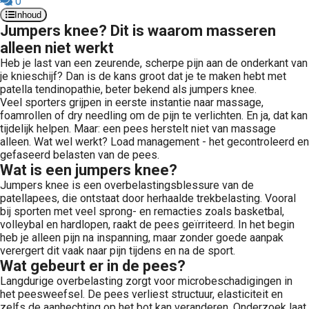
0
 op de
Inhoud
Jumpers knee? Dit is waarom masseren
e. Hierdoor
 website-
alleen niet werkt
ren
Heb je last van een zeurende, scherpe pijn aan de onderkant van
je knieschijf? Dan is de kans groot dat je te maken hebt met
nte
patella tendinopathie, beter bekend als jumpers knee.
enties
Veel sporters grijpen in eerste instantie naar massage,
gebaseerd
foamrollen of dry needling om de pijn te verlichten. En ja, dat kan
 gedrag van
tijdelijk helpen. Maar: een pees herstelt niet van massage
alleen. Wat wel werkt? Load management - het gecontroleerd en
ezoeker.
gefaseerd belasten van de pees.
Wat is een jumpers knee?
Jumpers knee is een overbelastingsblessure van de
uren
patellapees, die ontstaat door herhaalde trekbelasting. Vooral
bij sporten met veel sprong- en remacties zoals basketbal,
volleybal en hardlopen, raakt de pees geïrriteerd. In het begin
heb je alleen pijn na inspanning, maar zonder goede aanpak
verergert dit vaak naar pijn tijdens en na de sport.
Wat gebeurt er in de pees?
Langdurige overbelasting zorgt voor microbeschadigingen in
het peesweefsel. De pees verliest structuur, elasticiteit en
zelfs de aanhechting op het bot kan veranderen. Onderzoek laat