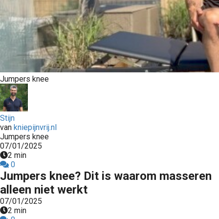
s kan de
e niet
oneren.
ieken
ische
s worden
Jumpers knee
kt om
em
tie te
Stijn
elen over
van
kniepijnvrij.nl
drag van
Jumpers knee
zoeker op
07/01/2025
2 min
site.
0
Jumpers knee? Dit is waarom masseren
ing
alleen niet werkt
ingcookies
07/01/2025
 gebruikt
2 min
oekers te