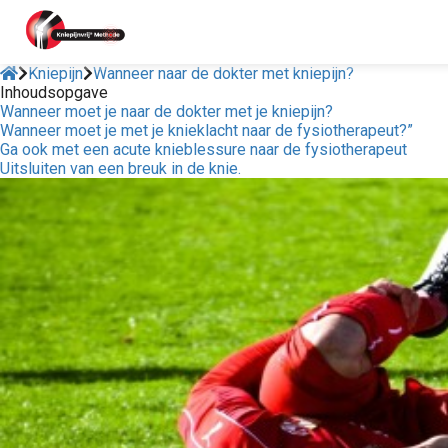
Kniepijn
Wanneer naar de dokter met kniepijn?
Inhoudsopgave
Wanneer moet je naar de dokter met je kniepijn?
ngen
Wanneer moet je met je knieklacht naar de fysiotherapeut?”
 policy
Ga ook met een acute knieblessure naar de fysiotherapeut
Uitsluiten van een breuk in de knie.
oneel
onele
s zijn
kelijk om
bsite te
ken. Ze
 gebruikt
asisfuncties
der deze