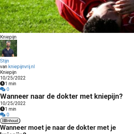
s kan de
e niet
oneren.
ieken
Kniepijn
ische
s worden
kt om
em
Stijn
van
kniepijnvrij.nl
tie te
Kniepijn
elen over
10/25/2022
drag van
1 min
zoeker op
0
Wanneer naar de dokter met kniepijn?
site.
10/25/2022
ing
1 min
0
ingcookies
Inhoud
 gebruikt
Wanneer moet je naar de dokter met je
oekers te