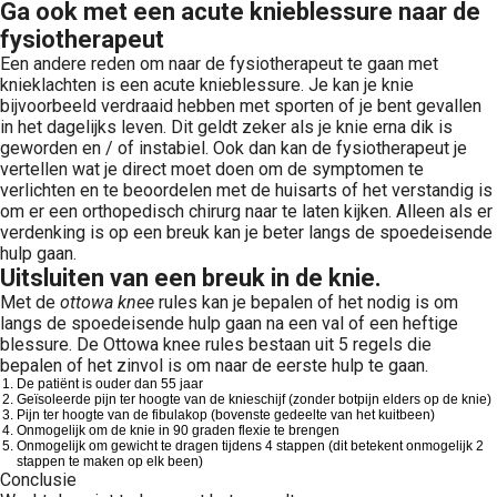
Ga ook met een acute knieblessure naar de
fysiotherapeut
Een andere reden om naar de fysiotherapeut te gaan met
knieklachten is een acute knieblessure. Je kan je knie
bijvoorbeeld verdraaid hebben met sporten of je bent gevallen
in het dagelijks leven. Dit geldt zeker als je knie erna dik is
geworden en / of instabiel. Ook dan kan de fysiotherapeut je
vertellen wat je direct moet doen om de symptomen te
verlichten en te beoordelen met de huisarts of het verstandig is
om er een orthopedisch chirurg naar te laten kijken. Alleen als er
verdenking is op een breuk kan je beter langs de spoedeisende
hulp gaan.
Uitsluiten van een breuk in de knie.
Met de
ottowa knee
rules kan je bepalen of het nodig is om
langs de spoedeisende hulp gaan na een val of een heftige
blessure. De Ottowa knee rules bestaan uit 5 regels die
bepalen of het zinvol is om naar de eerste hulp te gaan.
De patiënt is ouder dan 55 jaar
Geïsoleerde pijn ter hoogte van de knieschijf (zonder botpijn elders op de knie)
Pijn ter hoogte van de fibulakop (bovenste gedeelte van het kuitbeen)
Onmogelijk om de knie in 90 graden flexie te brengen
Onmogelijk om gewicht te dragen tijdens 4 stappen (dit betekent onmogelijk 2
stappen te maken op elk been)
Conclusie