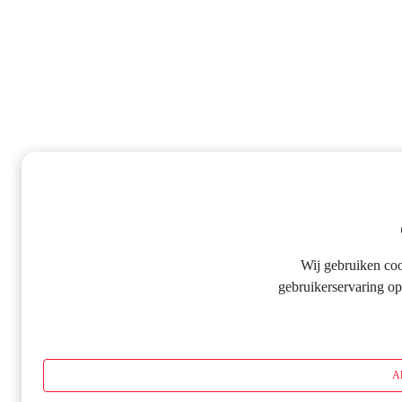
Wij gebruiken co
gebruikerservaring op
Al