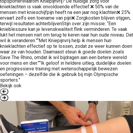
topsporterWaarom Kniepijnvrij? De huidige zorg voor
knieklachten is vaak onvoldoende effectief:❌ 50% van de
mensen met knieschijfpijn heeft na een jaar nog klachten❌ 25%
ervaart zelfs een toename van pijn❌ Zorgkosten blijven stijgen,
terwijl resultaten achterblijvenStijn over zijn missie: “Een
knieblessure kan je levenskwaliteit flink verminderen. Te vaak
lukt het mensen niet om terug te keren naar hun oude niveau. Dat
wil ik veranderen.”“Met Kniepijnvrij help ik mensen hun
knieklachten effectief op te lossen, zodat ze weer kunnen doen
waar ze van houden. Daarnaast steun ik goede doelen zoals
Save The Rhino, omdat ik wil bijdragen aan een betere wereld
voor mens en dier.”“Ik geloof in heldere uitleg, duidelijke doelen
en progressieve training met wetenschappelijk bewezen
oefeningen – dezelfde die ik gebruik bij mijn Olympische
sporters.”
Bekijk ook