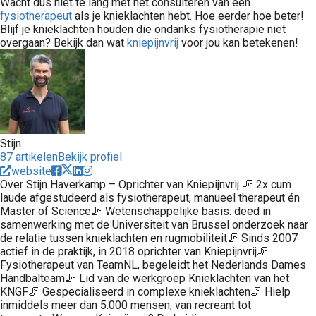
Wacht dus niet te lang met het consulteren van een
fysiotherapeut
als je knieklachten hebt. Hoe eerder hoe beter!
Blijf je knieklachten houden die ondanks fysiotherapie niet
overgaan? Bekijk dan wat
kniepijnvrij
voor jou kan betekenen!
Stijn
87 artikelen
Bekijk profiel
website
Over Stijn Haverkamp – Oprichter van Kniepijnvrij 🦵 2x cum
laude afgestudeerd als fysiotherapeut, manueel therapeut én
Master of Science🦵 Wetenschappelijke basis: deed in
samenwerking met de Universiteit van Brussel onderzoek naar
de relatie tussen knieklachten en rugmobiliteit🦵 Sinds 2007
actief in de praktijk, in 2018 oprichter van Kniepijnvrij🦵
Fysiotherapeut van TeamNL, begeleidt het Nederlands Dames
Handbalteam🦵 Lid van de werkgroep Knieklachten van het
KNGF🦵 Gespecialiseerd in complexe knieklachten🦵 Hielp
inmiddels meer dan 5.000 mensen, van recreant tot