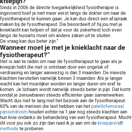
kniepijn?
 op de
Sinds in 2006 de directe toegankelijkheid fysiotherapie is
e. Hierdoor
ingevoerd hoef je niet meer eerst langs de dokter om naar de
fysiotherapeut te kunnen gaan. Je kan dus direct een afspraak
 website-
maken bij de fysiotherapeut. Die beoordeelt of hij jou met je
ren
knieklacht kan helpen of dat je voor de zekerheid toch even
nte
langs de huisarts moet om andere zaken uit te sluiten.
enties
De vraag kan dus beter zijn:”
Wanneer moet je met je knieklacht naar de
gebaseerd
fysiotherapeut?”
 gedrag van
Het is aan te raden om naar de fysiotherapeut te gaan als je
ezoeker.
kniepijn hebt die niet is ontstaan door een ongeluk of
verdraaiing en langer aanwezig is dan 3 maanden. De meeste
klachten herstellen namelijk binnen 3 maanden. Als je langer
uren
wacht kan het moeilijker worden en langer duren om eraf te
komen. Je lichaam wordt namelijk steeds beter in pijn. Dat komt
omdat je zenuwbanen steeds efficiënter gaan samenwerken.
Wacht dus niet te lang met het bezoek aan de fysiotherapeut.
60% van de mensen die last hebben van het
patellofemoraal
pijnsyndroom
houden echter na 1 jaar nog steeds klachten aan
hun knie ondanks de behandeling van een fysiotherapeut. Mocht
dit voor jou ook zo zijn dan raad ik je aan om de
kniepijnvrij®
methode
te proberen.